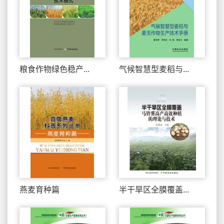
粮食作物绿色稳产...
气候智慧型麦稻与...
燕麦育种篇
半干旱区全膜覆盖...