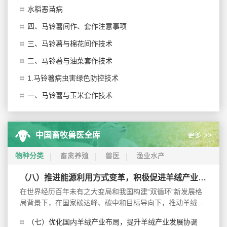
水稻恶苗病
四、马铃薯间作、套作注意事项
三、马铃薯与棉花间作技术
二、马铃薯与油菜套作技术
1.马铃薯病虫害绿色防控技术
一、马铃薯与玉米套作技术
更多 >>
中国畜牧兽医全库
物种分类
畜禽养殖
兽医
渔业水产
（八）推进能源利用方式变革，积极促进羊绒产业低碳发展
在世界经历百年未有之大变局和我国构建“双循环”新发展格
局背景下，在国家碳达峰、碳中和目标导向下，推动羊绒产
业绿色低碳循环...
（七）优化国内羊绒产业布局，提升羊绒产业发展协调