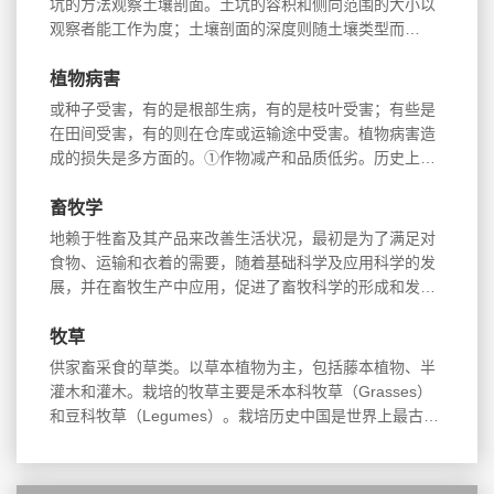
坑的方法观察土壤剖面。土坑的容积和侧向范围的大小以
观察者能工作为度；土壤剖面的深度则随土壤类型而
异，...
植物病害
或种子受害，有的是根部生病，有的是枝叶受害；有些是
在田间受害，有的则在仓库或运输途中受害。植物病害造
成的损失是多方面的。①作物减产和品质低劣。历史上
曾...
畜牧学
地赖于牲畜及其产品来改善生活状况，最初是为了满足对
食物、运输和衣着的需要，随着基础科学及应用科学的发
展，并在畜牧生产中应用，促进了畜牧科学的形成和发
展...
牧草
供家畜采食的草类。以草本植物为主，包括藤本植物、半
灌木和灌木。栽培的牧草主要是禾本科牧草（Grasses）
和豆科牧草（Legumes）。栽培历史中国是世界上最古老
的...