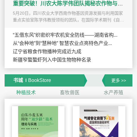
重要突破！川农大陈学伟团队揭秘农作物与病原菌...
5月20日，四川农业大学西南作物基因资源发掘与利用国家
重点实验室陈学伟教授领衔的团队，在国际学术期刊《自
然》上发表一项重磅...
“五借东风”织密织牢农机安全防线——湖南省构...
从“会种地”到“慧种地” 智慧农业点亮特色产业...
辽宁省粮食作物播种完成近九成
新疆窄螯螯虾列入中国生物物种名录
书城
BookStore
更多 >>
种植技术
畜牧兽医
水产养殖