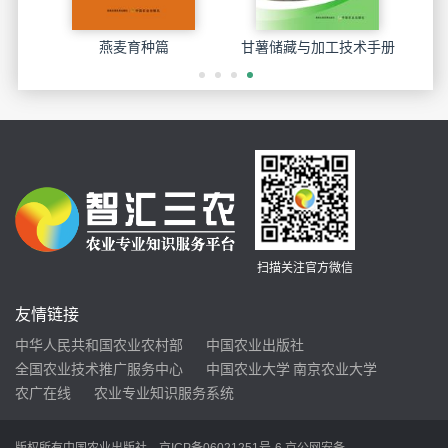
..
燕麦育种篇
甘薯储藏与加工技术手册
广东省水稻
扫描关注官方微信
友情链接
中华人民共和国农业农村部
中国农业出版社
全国农业技术推广服务中心
中国农业大学
南京农业大学
农广在线
农业专业知识服务系统
版权所有中国农业出版社
京ICP备06021251号-6
京公网安备