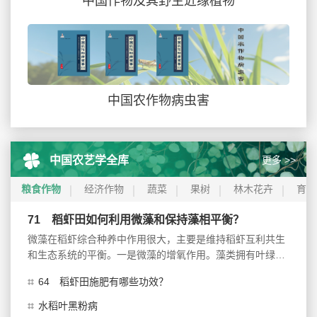
中国作物及其野生近缘植物
中国农作物病虫害
更多 >>
中国农艺学全库
粮食作物
经济作物
蔬菜
果树
林木花卉
育种
71 稻虾田如何利用微藻和保持藻相平衡？
微藻在稻虾综合种养中作用很大，主要是维持稻虾互利共生
和生态系统的平衡。一是微藻的增氧作用。藻类拥有叶绿素
a和胡萝卜素，可...
64 稻虾田施肥有哪些功效？
水稻叶黑粉病