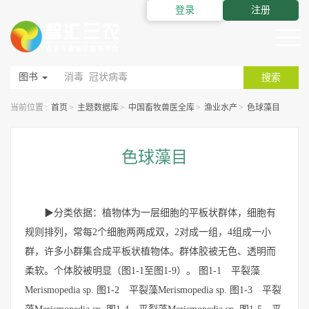
登录
注册
图书
搜索
当前位置 :
首页
>
主题数据库
>
中国畜牧兽医全库
>
渔业水产
>
色球藻目
色球藻目
▶分类依据：植物体为一层细胞的平板状群体，细胞有
规则排列，常每2个细胞两两成双，2对成一组，4组成一小
群，许多小群集合成平板状植物体。群体胶被无色、透明而
柔软。个体胶被明显（图1-1至图1-9）。 图1-1 平裂藻
Merismopedia sp. 图1-2 平裂藻Merismopedia sp. 图1-3 平裂