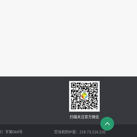
扫描关注官方微信
京）字第069号
您当前的IP是：
216.73.216.232