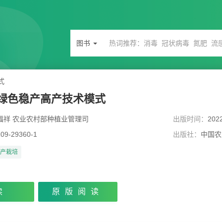
图书
式
绿色稳产高产技术模式
福祥 农业农村部种植业管理司
出版时间：
202
109-29360-1
出版社：
中国农
产栽培
读
原版阅读