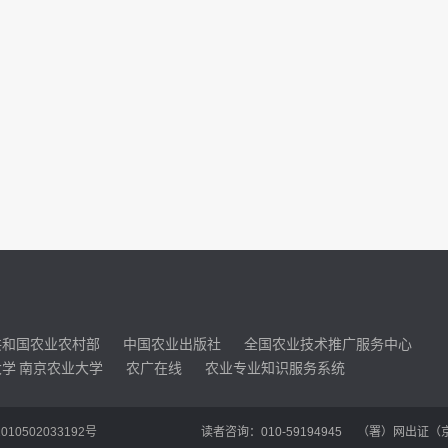
共和国农业农村部
中国农业出版社
全国农业技术推广服务中心
大学
南京农业大学
农广在线
农业专业知识服务系统
10502033192号
读者咨询：010-59194945 （署）网出证（