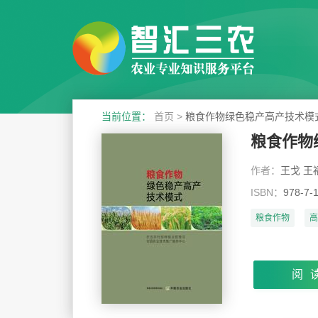
当前位置：
首页
>
粮食作物绿色稳产高产技术模
粮食作物
作者：
王戈 王
ISBN：
978-7-
粮食作物
高
阅