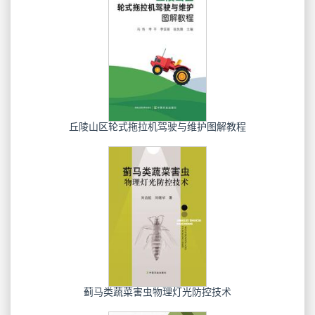
丘陵山区轮式拖拉机驾驶与维护图解教程
蓟马类蔬菜害虫物理灯光防控技术