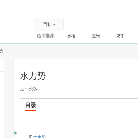
百科
热词推荐：
水稻
玉米
奶牛
势
水力势
见土水势。
目录
见
土水势
。