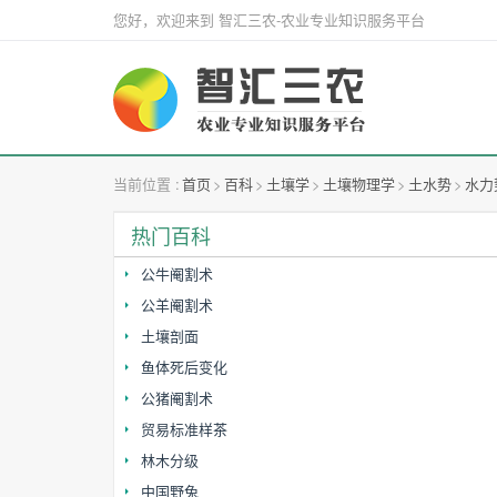
您好，欢迎来到 智汇三农-农业专业知识服务平台
当前位置 :
首页
>
百科
>
土壤学
>
土壤物理学
>
土水势
>
水力
热门百科
公牛阉割术
公羊阉割术
土壤剖面
鱼体死后变化
公猪阉割术
贸易标准样茶
林木分级
中国野兔