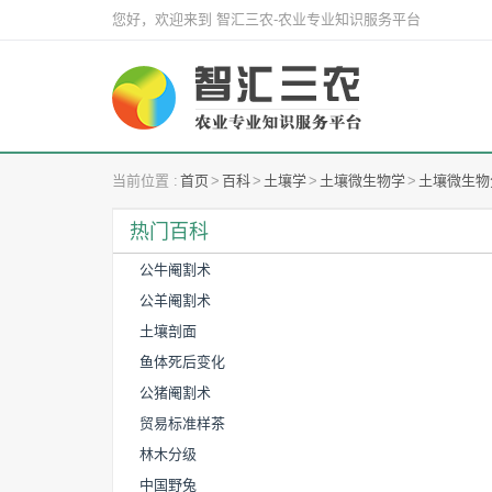
您好，欢迎来到 智汇三农-农业专业知识服务平台
当前位置 :
首页
>
百科
>
土壤学
>
土壤微生物学
>
土壤微生物
热门百科
公牛阉割术
公羊阉割术
土壤剖面
鱼体死后变化
公猪阉割术
贸易标准样茶
林木分级
中国野兔