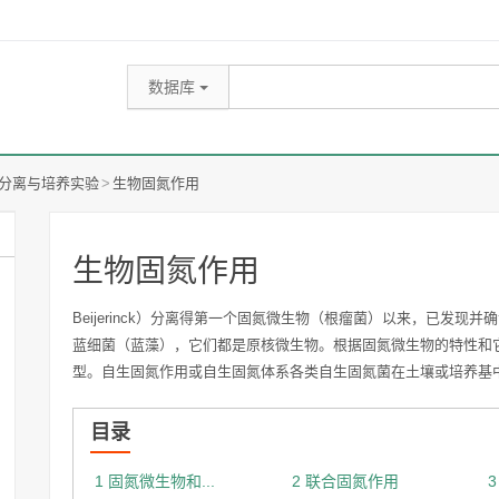
百科
热词推荐：
水稻
玉米
奶牛
分离与培养实验
>
生物固氮作用
生物固氮作用
Beijerinck）分离得第一个固氮微生物（根瘤菌）以来，已发
蓝细菌（蓝藻），它们都是原核微生物。根据固氮微生物的特性和
型。自生固氮作用或自生固氮体系各类自生固氮菌在土壤或培养基
目录
1 固氮微生物和...
2 联合固氮作用
3