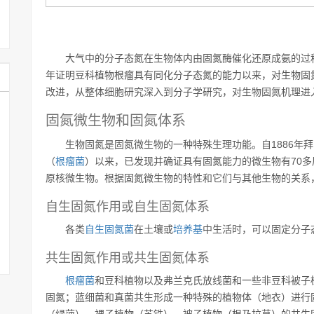
大气中的分子态氮在生物体内由固氮酶催化还原成氨的过程。自德国
年证明豆科植物根瘤具有同化分子态氮的能力以来，对生物固
改进，从整体细胞研究深入到分子学研究，对生物固氮机理进
固氮微生物和固氮体系
生物固氮是固氮微生物的一种特殊生理功能。自1886年拜叶林克
（
根瘤菌
）以来，已发现并确证具有固氮能力的微生物有70
原核微生物。根据固氮微生物的特性和它们与其他生物的关系
自生固氮作用或自生固氮体系
各类
自生固氮菌
在土壤或
培养基
中生活时，可以固定分子
共生固氮作用或共生固氮体系
根瘤菌
和豆科植物以及弗兰克氏放线菌和一些非豆科被子
固氮；蓝细菌和真菌共生形成一种特殊的植物体（地衣）进行