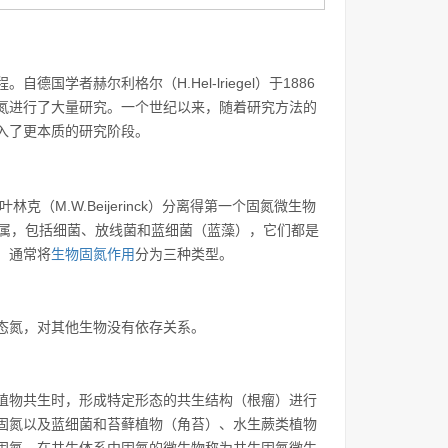
学者赫尔利格尔（H.Hel-lriegel）于1886
氮进行了大量研究。一个世纪以来，随着研究方法的
入了更本质的研究阶段。
（M.W.Beijerinck）分离得第一个固氮微生物
多属，包括细菌、放线菌和蓝细菌（蓝藻），它们都是
，通常将
生物固氮作用
分为三种类型。
态氮，对其他生物没有依存关系。
植物共生时，形成特定形态的共生结构（根瘤）进行
固氮以及蓝细菌和苔藓植物（角苔）、水生蕨类植物