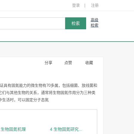
登录
|
注册
高级
检索
消毒
氮肥
冠状病毒
流感
分享
点赞
收藏
现并确证具有固氮能力的微生物有70多属，包括细菌、放线菌和
数据库
它们与其他生物的关系，通常将生物固氮作用分为三种类
中生活时，可以固定分子态氮
 生物固氮机理
4 生物固氮研究...