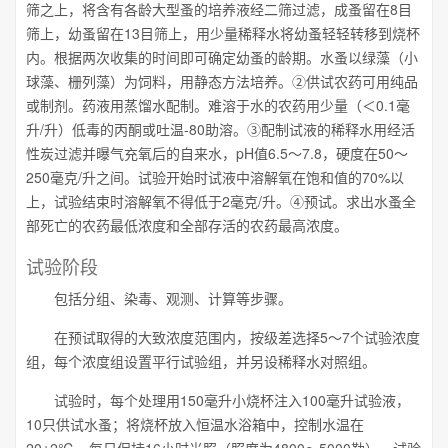
筛之上，将含有各龄大型蚤的培养液经二筛过滤，成蚤留在8目
筛上，幼蚤留在13目筛上，用少量稀释水将幼蚤轻轻转移到烧杯
内。根据两次收集的时间即可确定幼蚤的龄期。水蚤以绿藻（小
球藻、栅列藻）为饲料，用静态方法培养。②供试农药可用纯品
或制剂。药液用蒸馏水配制。难溶于水的农药用少量（＜0.1毫
升/升）低毒的丙酮或吐温-80助溶。③配制试液的稀释水用经活
性炭过滤并曝气充氧后的自来水，pH值6.5～7.8，硬度在50～
250毫克/升之间。试验开始时试液中溶解氧在饱和值的70%以
上，试验结束时溶解氧不得低于2毫克/升。④预试。求出水蚤全
部死亡的农药最低浓度和全部存活的农药最高浓度。
试验阶段
包括分组、染毒、观测、计算等步骤。
在预试取得的大致浓度范围内，按级差选择5～7个试验浓度
组，每个浓度组设置平行试验组，并另设稀释水对照组。
试验时，每个处理用150毫升小烧杯注入100毫升试验液，
10只供试水蚤；将烧杯放入恒温水浴箱中，控制水温在