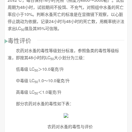
20±2℃，每日保持16小时光照（照度为4800～5000勒）。试验
周期为48小时，试验期间不投饵、不充气，对照组中水蚤的死亡
率应小于10%。判断水蚤死亡的标准是在显微镜下观察，以心脏
停止跳动为依据，记录24小时与48小时的死亡数，用概率统计法
求出LC
值及其95%可信限。
50
毒性评价
农药对水蚤的毒性等级划分标准，参照鱼类的毒性等级标
准，即按其48小时的LC
大小划分为三级：
50
低毒级 LC
＞10.0毫克/升
50
中毒级 LC
1.0～10.0毫克/升
50
高毒级 LC
＜1.0毫克/升
50
部分农药对水蚤的毒性如下表：
农药对水蚤的毒性与评价