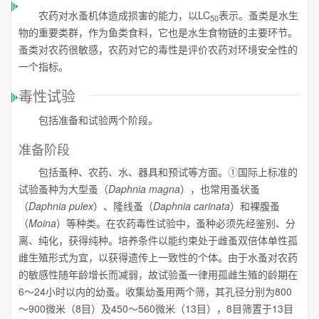
农药对水蚤机体造成损害的能力，以LC
表示。蚤类是水生
50
物的重要类群，作为鱼类食料，它也是水生食物链的主要环节。
蚤类对农药很敏感，农药对它的毒性是评价农药对环境安全性的
一个指标。
毒性试验
包括准备和试验两个阶段。
准备阶段
包括蚤种、农药、水、器具和预试等方面。①国际上标准的
试验蚤种为大型蚤（
Daphnia magna
），也常用蚤状蚤
（
Daphnia pulex
）、隆线蚤（
Daphnia carinata
）和裸腹蚤
（
Moina
）等种类。在农药毒性试验中，蚤种必须先经鉴别、分
离、纯化，获得纯种。培养条件以能约束处于雌蚤双倍体单性孤
雌生殖形式为宜，以获得遗传上一致性的个体。由于水蚤对农药
的敏感性随年龄增长而减弱，故试验蚤一律用孤雌生殖的龄期在
6～24小时以内的幼蚤。收集幼蚤用两个筛，其孔径分别为800
～900微米（8目）及450～560微米（13目），8目筛置于13目