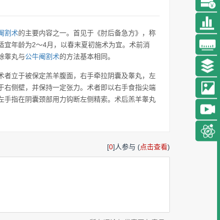
阉割术
的主要内容之一。首见于《肘后备急方》，称
适宜年龄为2～4月，以春末夏初施术为宜。术前消
除睾丸与
公牛阉割术
的方法基本相同。
术者立于被保定羔羊腹面，右手牵拉阴囊及睾丸，左
于右侧壁，并保持一定张力。术者即以右手食指尖端
左手指在阴囊颈部用力钩断左侧精索。术后羔羊睾丸
[
0
]人参与 (
点击查看
)