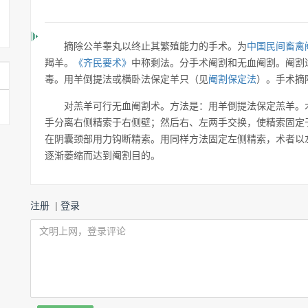
摘除公羊睾丸以终止其繁殖能力的手术。为
中国民间畜禽
羯羊。
《齐民要术》
中称剩法。分手术阉割和无血阉割。阉割
毒。用羊倒提法或横卧法保定羊只（见
阉割保定法
）。手术摘
对羔羊可行无血阉割术。方法是：用羊倒提法保定羔羊。
手分离右侧精索于右侧壁；然后右、左两手交换，使精索固定
在阴囊颈部用力钩断精索。用同样方法固定左侧精索，术者以
逐渐萎缩而达到阉割目的。
注册
|
登录