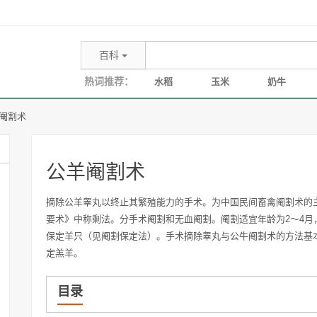
百科
热词推荐：
水稻
玉米
奶牛
阉割术
公羊阉割术
摘除公羊睾丸以终止其繁殖能力的手术。为中国民间畜禽阉割术的
要术》中称剩法。分手术阉割和无血阉割。阉割适宜年龄为2～4
保定羊只（见阉割保定法）。手术摘除睾丸与公牛阉割术的方法基
定羔羊。
目录