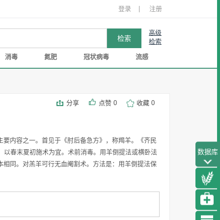
登录
|
注册
高级
检索
消毒
氮肥
冠状病毒
流感
分享
点赞
0
收藏
0
主要内容之一。首见于《肘后备急方》，称羯羊。《齐民
数据库
月，以春末夏初施术为宜。术前消毒。用羊倒提法或横卧法
本相同。对羔羊可行无血阉割术。方法是：用羊倒提法保