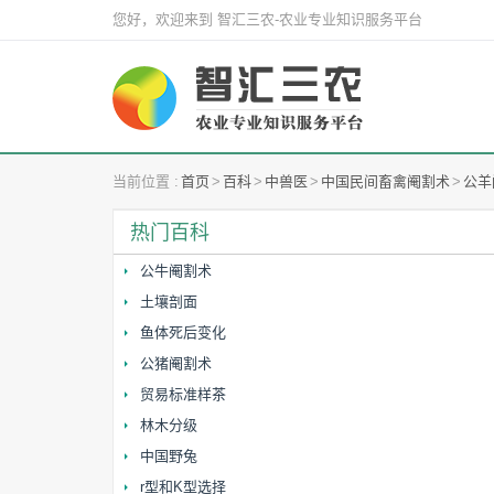
您好，欢迎来到 智汇三农-农业专业知识服务平台
当前位置 :
首页
>
百科
>
中兽医
>
中国民间畜禽阉割术
>
公羊
热门百科
公牛阉割术
土壤剖面
鱼体死后变化
公猪阉割术
贸易标准样茶
林木分级
中国野兔
r型和K型选择