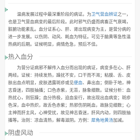
温病发展过程中最深重阶段的病证。为
卫气营血辨证
之一，
也是卫气营血病变的最后阶段。此时邪气仍盛而病畜正气衰竭，
脏腑功能紊乱。血分证系心、肝、肾出现病变为主，是营分病的
进一步发展。以伤阴、动风、耗血为特征。可见于脑黄等急性温
热病的后期。证候明显，病情危急，预后不佳。
热入血分
为营分证病邪不解传入血分而出现的病证，病变多在心、肝
两经。证候：持续发热，躁扰不安，口干而不渴；粘膜、舌、皮
肤出血点明显，皮肤透露斑疹或见
便血
、鼻出血；倒卧于地，神
志昏迷，四肢抽搐；口色赤紫，无苔，脉象细数。证候分析：血
热扰心，则狂躁；血分热极，迫血妄行，故出现出血病变；斑疹
色深，血中热炽，故舌色赤紫；热邪伤阴耗血，故脉见细数；心
主神而肝主风，心神受扰，故见神志昏迷，肝风内动，则四肢抽
搐等。治则：凉血清热，解毒滋阴。方例：
犀角地黄汤
加减。
阴虚风动