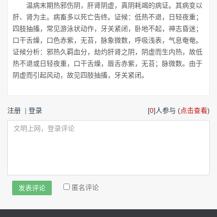
温病末期热邪伤阴，肝肾阴虚，真阴耗竭的病证。其病变以
肝、肾为主。病畜多以死亡告终。证候：低热不退，日轻夜重；
四肢抽搐，常见游泳状动作，牙关紧闭，卧地不起，神志昏迷；
口干舌燥，口色赤紫，无苔，脉象微数，呼吸浅表，气息奄奄。
证候分析：邪热久羁血分，劫灼肝肾之阴，阴虚而生内热，故低
热不退或日轻夜重，口干舌燥，唇舌赤紫，无苔；脉微数。由于
阴虚而引起风动，故见四肢抽搐，牙关紧闭。
注册
|
登录
[
0
]人参与 (
点击查看
)
匿名评论