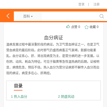
登录
|
注册
百科
点赞
0
收藏
0
血分病证
温病发展过程中最深重阶段的病证。为卫气营血辨证之一，也是卫气
营血病变的最后阶段。此时邪气仍盛而病畜正气衰竭，脏腑功能紊
乱。血分证系心、肝、肾出现病变为主，是营分病的进一步发展。以
伤阴、动风、耗血为特征。可见于脑黄等急性温热病的后期。证候明
显，病情危急，预后不佳。热入血分为营分证病邪不解传入血分而出
现的病证，病变多在心、肝两经。
目录
1 热入血分
2 阴虚风动