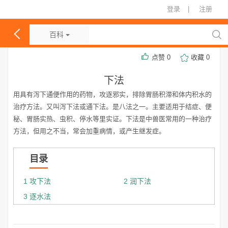
登录
|
注册
百科
点赞
0
收藏
0
下法
用具有泻下通便作用的药物，攻逐邪实，排除胃肠积滞和体内积水的
治疗方法。又叫泻下法或通下法。是八法之一。主要适用于结症、便
秘、胃肠实热、虫积、停水等里实证。下法是中兽医常用的一种治疗
方法，但用之不当，常会加重病情，或产生继发症。
目录
1 攻下法
2 润下法
3 逐水法