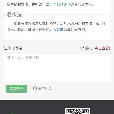
畜便秘的方法。也叫缓下法，
当归苁蓉汤
为其代表方剂。
逐水法
用具有攻逐水湿功能的药物，治疗水液积滞的方法，常用于
胸水、腹水、粪尿不通等症。
大戟散
为其代表方剂。
注册
|
登录
[
0
]人参与 (
点击查看
)
匿名评论