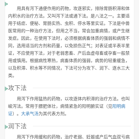
用具有泻下通便作用的药物，攻逐邪实，排除胃肠积滞和体
内积水的治疗方法。又叫泻下法或通下法。是八法之一。主要适
用于结症、便秘、胃肠实热、虫积、停水等里实证。下法是中兽
医常用的一种治疗方法，但用之不当，常会加重病情，或产生继
发症。因此，在使用下法时，必须根据病畜体质的强弱和病情不
同，选用适当的方剂和药量，以免损伤正气；对表证或半表半里
证，不应使用下法，对于老弱患畜、产后血虚母畜或孕畜一般禁
用或慎用。根据病性寒热，病畜体质的强弱，病势的轻重缓急，
以及积滞、积水等不同情况，下法可分为攻下、润下、逐水三大
类。
攻下法
用泻下作用猛热的药物，以攻逐体内积滞的治疗方法。也叫
峻泻法。常用于膘肥体壮，病情紧急的阳明腑实证（见
阳明病
证
）。
大承气汤
为其代表方剂。
润下法
用泻下作用缓和的药物，治疗老弱、妊娠或产后气血双亏病