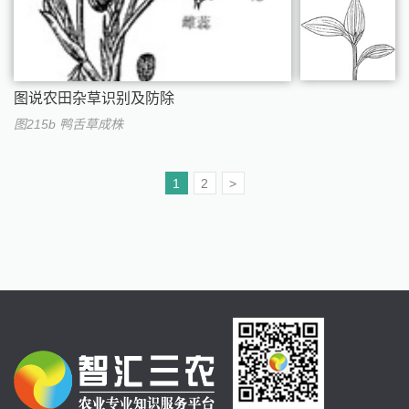
图说农田杂草识别及防除
图215b 鸭舌草成株
1
2
>