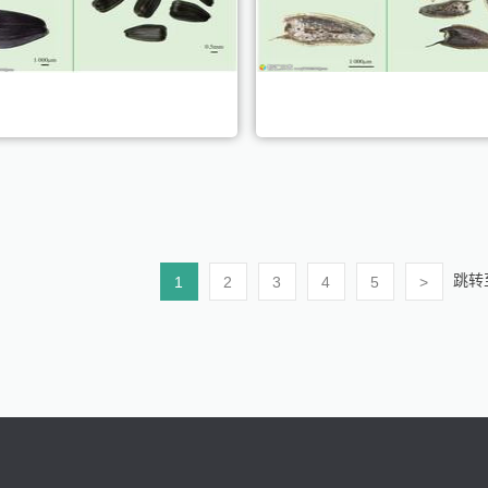
跳转
1
2
3
4
5
>