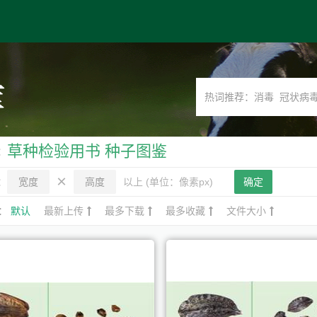
草种检验用书 种子图鉴
：
×
：
以上 (单位：像素px)
确定
：
默认
最新上传
最多下载
最多收藏
文件大小