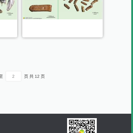
至
页
共 12 页