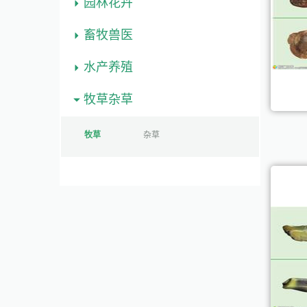
园林花卉
畜牧兽医
水产养殖
牧草杂草
牧草
杂草