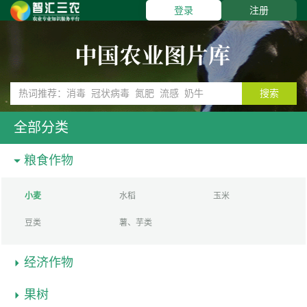
登录
注册
搜索
全部分类
粮食作物
小麦
水稻
玉米
豆类
薯、芋类
经济作物
果树