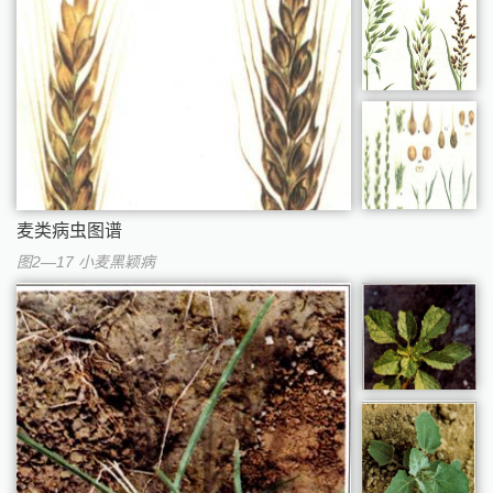
麦类病虫图谱
图2—17 小麦黑颖病