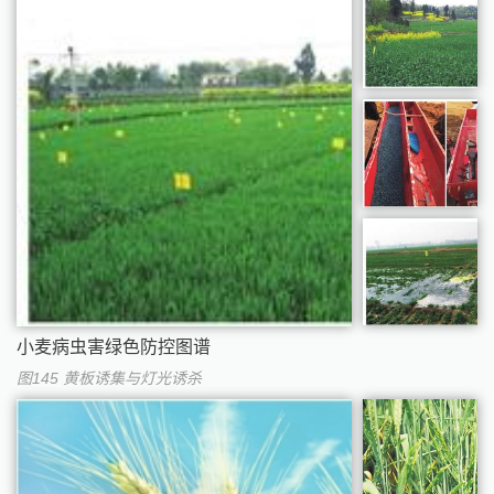
小麦病虫害绿色防控图谱
图145 黄板诱集与灯光诱杀