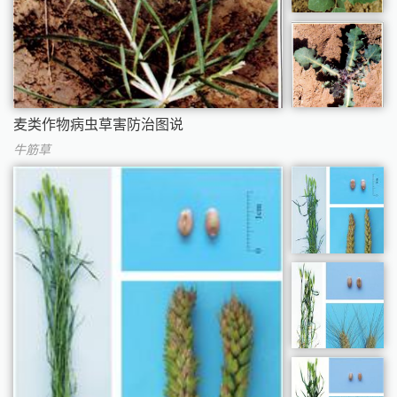
麦类作物病虫草害防治图说
牛筋草