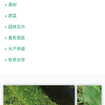
果树
蔬菜
园林花卉
畜牧兽医
水产养殖
牧草杂草