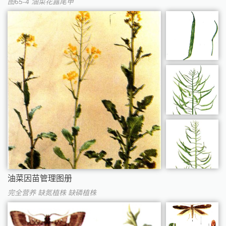
图65-4 油菜花露尾甲
油菜因苗管理图册
完全营养 缺氮植株 缺磷植株