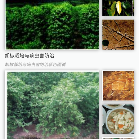
胡椒栽培与病虫害防治
胡椒栽培与病虫害防治彩色图说