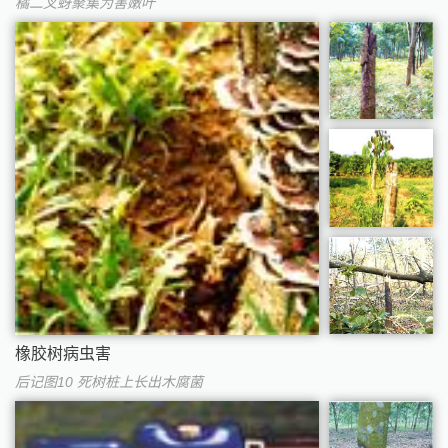
橘二叉蚜聚集为害嫩叶
橡胶树病虫害
后记图10 死树桩上长出木腐菌