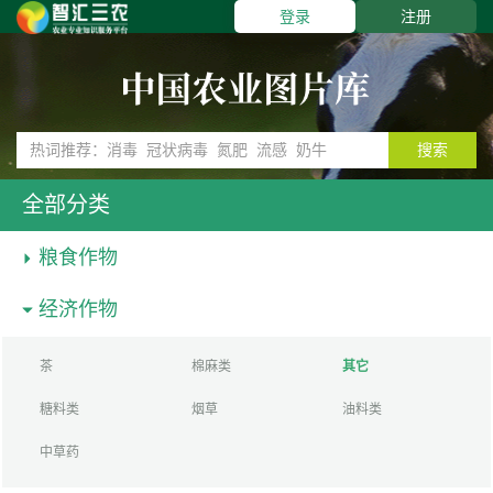
登录
注册
搜索
全部分类
粮食作物
经济作物
茶
棉麻类
其它
糖料类
烟草
油料类
中草药