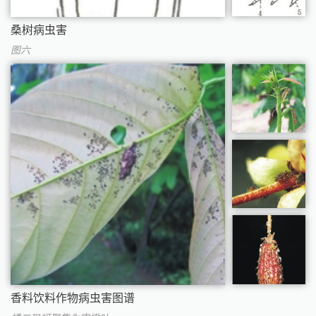
桑树病虫害
图六
香料饮料作物病虫害图谱