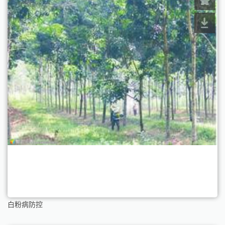
白粉病防控