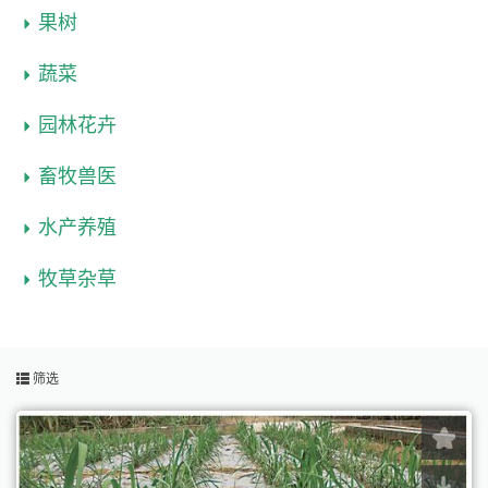
果树
蔬菜
园林花卉
畜牧兽医
水产养殖
牧草杂草
筛选