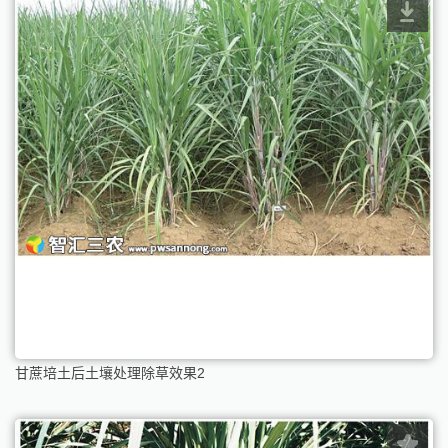
甘蔗培土后土壤处理除草效果2