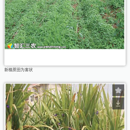
新植蔗田为害状