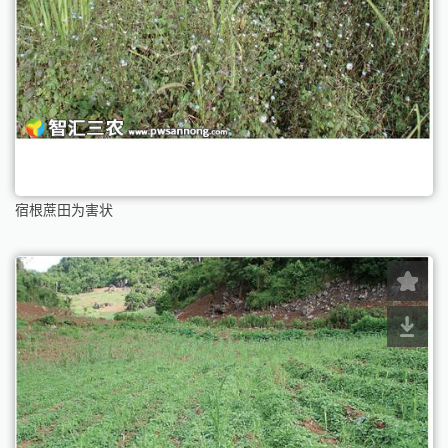
宿根蔗田为害状