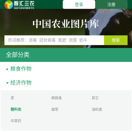
登录
注册
搜索
全部分类
粮食作物
经济作物
茶
棉麻类
其它
糖料类
烟草
油料类
中草药