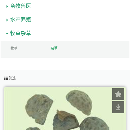
畜牧兽医
水产养殖
牧草杂草
牧草
杂草
筛选