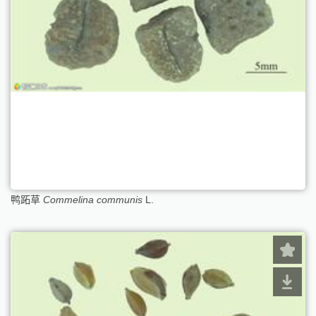
鸭跖草
Commelina communis
L.