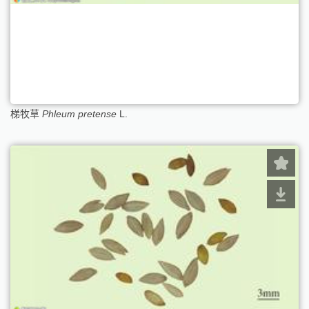
梯牧草
Phleum pretense
L.