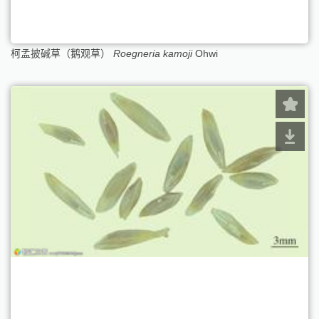
柯孟披碱草（鹅观草）
Roegneria kamoji
Ohwi