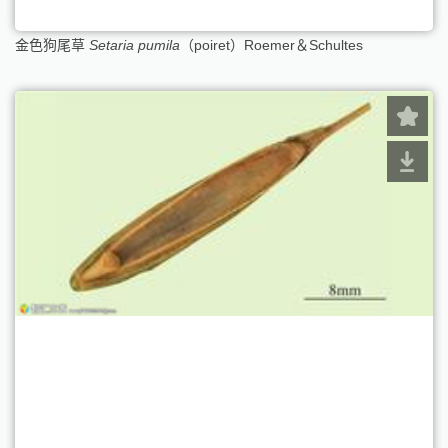
金色狗尾草
Setaria pumila
（poiret）Roemer＆Schultes