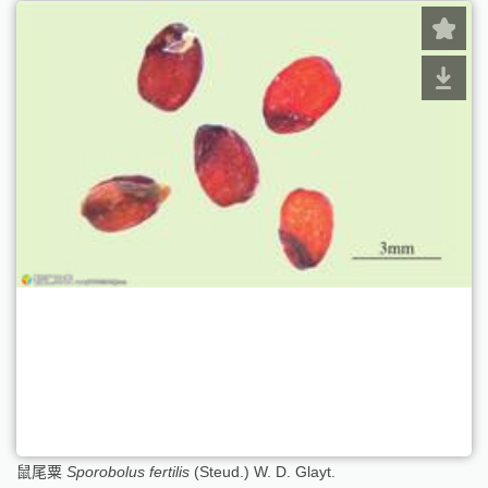
鼠尾粟
Sporobolus fertilis
(Steud.) W. D. Glayt.