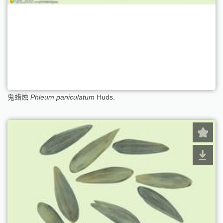
鬼蜡烛
Phleum paniculatum
Huds.