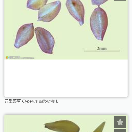
异型莎草
Cyperus difformis
L.