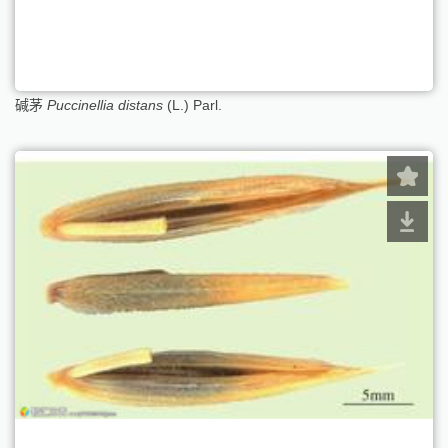
碱茅
Puccinellia distans
(L.) Parl.