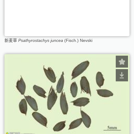
新麦草
Psathyrostachys juncea
(Fisch.) Nevski