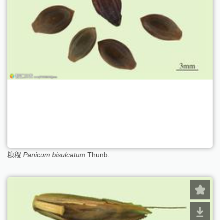
糠稷
Panicum bisulcatum
Thunb.