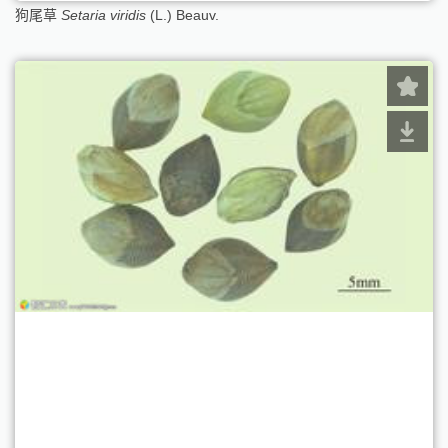
狗尾草
Setaria viridis
(L.) Beauv.