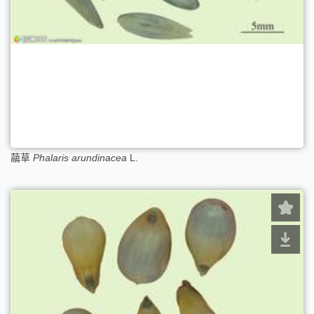
虉草
Phalaris arundinacea
L.