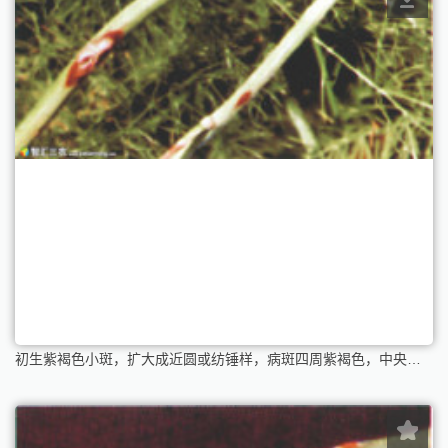
初生紫褐色小斑，扩大成近圆或纺锤样，病斑四周紫褐色，中央部褪为浅褐到灰褐色