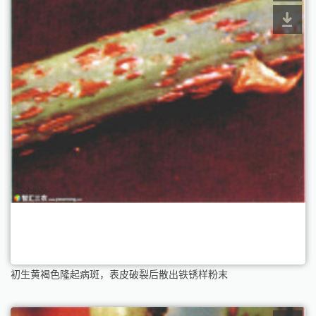
初生黄褐色隆起病斑，表皮破裂后散出铁锈样粉末