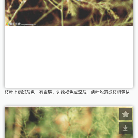
枝叶上病斑灰色，有霉层，边缘褐色或深灰。病叶脱落或枝梢黄枯