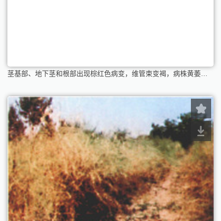
茎基部、地下茎和根部出现棕红色病变，维管束变褐，病株黄萎以至枯死