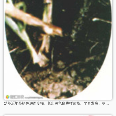
幼茎近地处褪色进而变褐，长出黑色鼠粪样菌核。早春发病，茎基长出鲜黄褐色菌丝和菌核