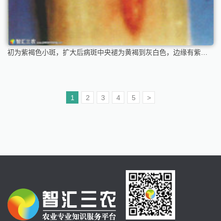
初为紫褐色小斑，扩大后病斑中央褪为黄褐到灰白色，边缘有紫褐色轮纹，上密生小黑点
1
2
3
4
5
>