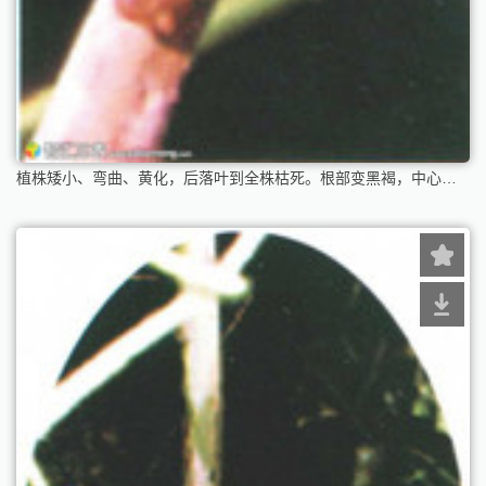
植株矮小、弯曲、黄化，后落叶到全株枯死。根部变黑褐，中心腐烂，仅残留表皮