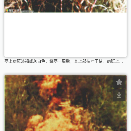
茎上病斑淡褐或灰白色，绕茎一周后，其上部枝叶干枯。病斑上生有许多小黑点