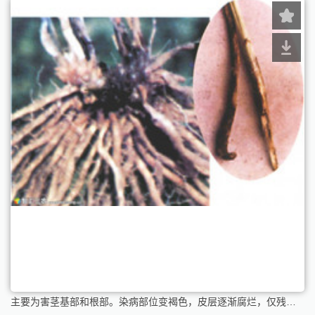
主要为害茎基部和根部。染病部位变褐色，皮层逐渐腐烂，仅残留表皮和维管束，表皮下布有白色菌丝。髓部变色，严重时小根全部烂掉，根部腐烂。植株黄化、矮小和萎凋枯死