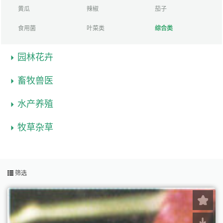
黄瓜
辣椒
茄子
食用菌
叶菜类
综合类
园林花卉
畜牧兽医
水产养殖
牧草杂草
筛选