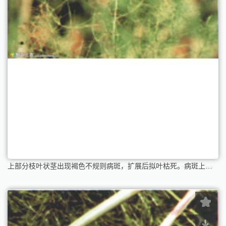
上部分枝叶状茎出现褐色不规则病斑，扩展后拟叶枯死。病斑上生有黑色霉状物