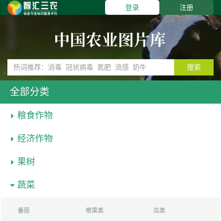
登录
注册
搜索
全部分类
粮食作物
经济作物
果树
蔬菜
番茄
根菜类
瓜类