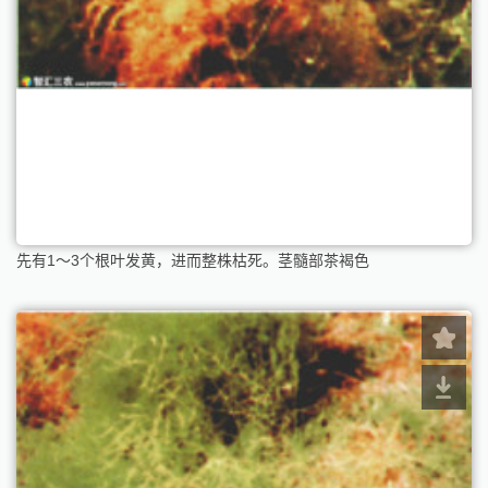
先有1～3个根叶发黄，进而整株枯死。茎髓部茶褐色