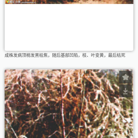
成株发病顶梢发黑枯焦，随后基部凹陷，枝、叶变黄，最后枯死