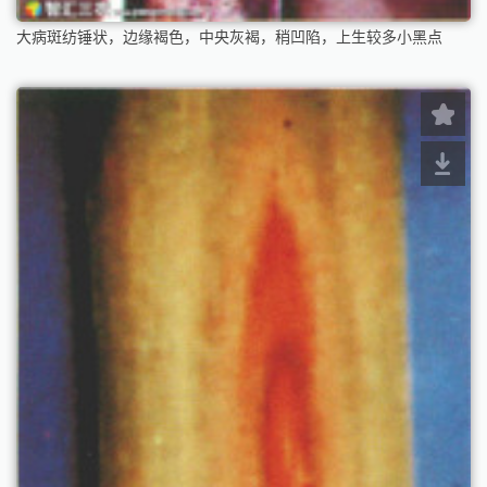
大病斑纺锤状，边缘褐色，中央灰褐，稍凹陷，上生较多小黑点