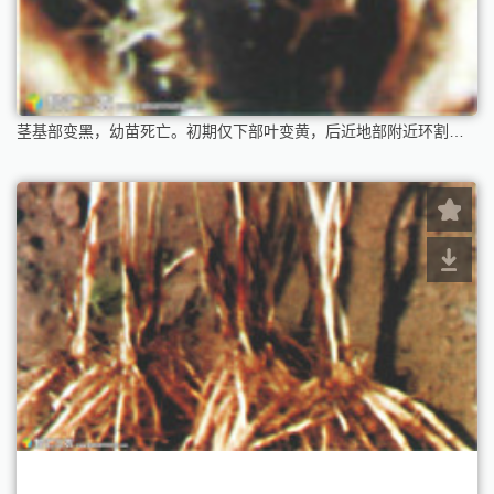
茎基部变黑，幼苗死亡。初期仅下部叶变黄，后近地部附近环割，成株萎蔫