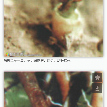
病斑绕茎一周，茎组织崩解、腐烂，幼笋枯死