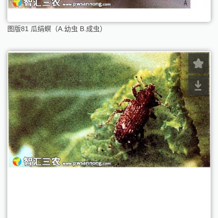
图版81 瓜绢螟（A.幼虫 B.成虫）