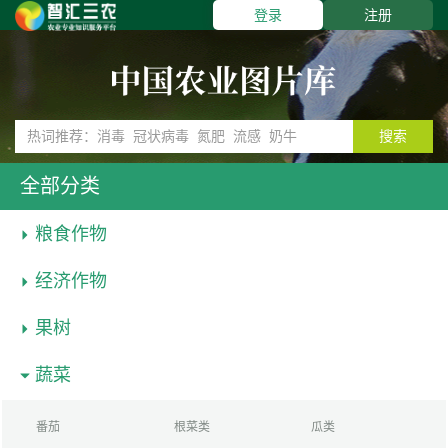
登录
注册
搜索
全部分类
粮食作物
经济作物
果树
蔬菜
番茄
根菜类
瓜类