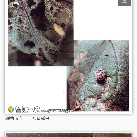
图版85 茄二十八星瓢虫