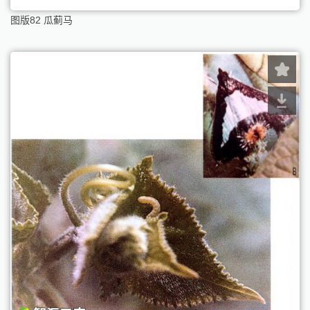
图版82 瓜蓟马