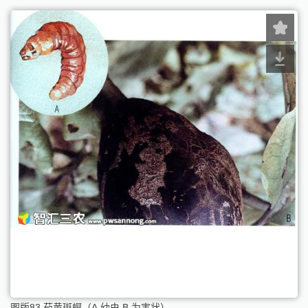
图版83 茄黄斑螟（A.幼虫 B.为害状）