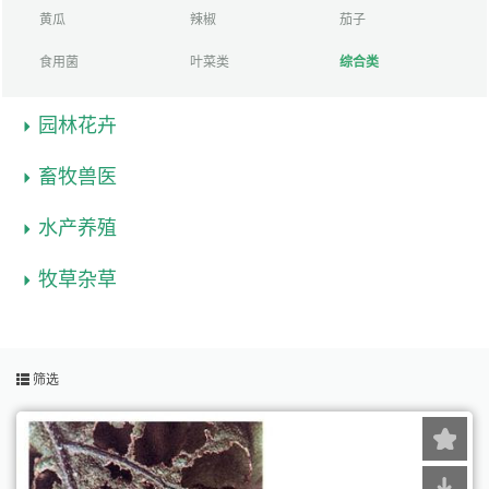
黄瓜
辣椒
茄子
食用菌
叶菜类
综合类
园林花卉
畜牧兽医
水产养殖
牧草杂草
筛选