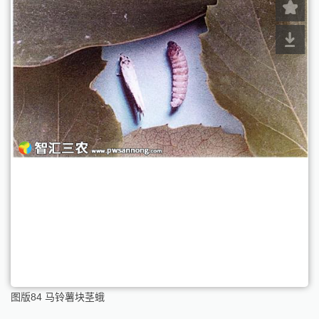
图版84 马铃薯块茎蛾