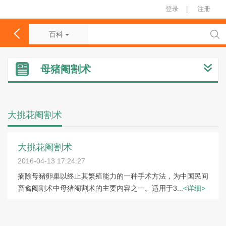
登录
|
注册
百科
母猪阉割术
大挑花阉割术
大挑花阉割术
2016-04-13 17:24:27
摘除母猪卵巢以终止其繁殖能力的一种手术方法，为中国民间
畜禽阉割术中母猪阉割术的主要内容之一。适用于3...
<详细>