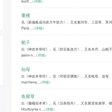
euch...
<详细>
重楼
见《新编集成马医方牛医方》。又名紫河车、三层草、草
Paris ...
<详细>
栀子
陈焕春
出《神农本草经》。见《肘后备急方》。又名木丹、山栀子、枝
成就荣誉： 在动物流感、动
jasmi-n...
<详细>
物结核、乙型脑炎、猪链球
菌病等重大人畜共患病，以
及猪伪...
知母
详细
出《神农本草经》。见《司牧安骥集》。又名蚳母、连母、
marrhena...
<详细>
鱼腥草
出《履巉岩本草》。见《活兽慈舟》。又名紫背鱼腥草、
Houttuynia c...
<详细>