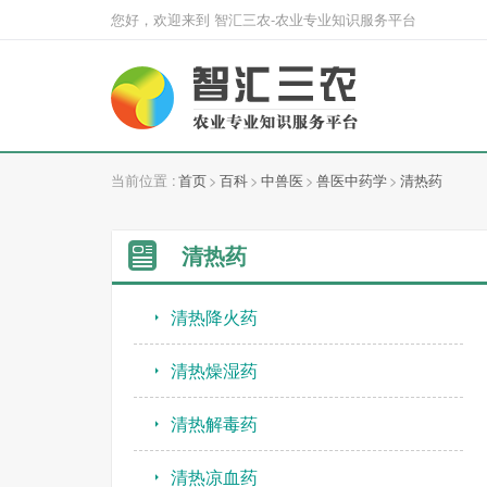
您好，欢迎来到 智汇三农-农业专业知识服务平台
当前位置 :
首页
>
百科
>
中兽医
>
兽医中药学
>
清热药
清热药
清热降火药
清热燥湿药
清热解毒药
清热凉血药