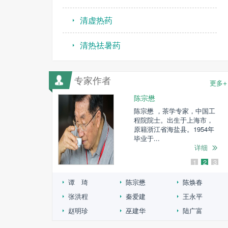
清虚热药
清热祛暑药
专家作者
+
更多
陈宗懋
科学院副院
陈宗懋 ，茶学专家，中国工
用菌生物学
程院院士。出生于上海市，
席，国际蘑
原籍浙江省海盐县。1954年
毕业于...
详细
详细
1
2
3
谭 琦
陈宗懋
陈焕春
张洪程
秦爱建
王永平
赵明珍
巫建华
陆广富