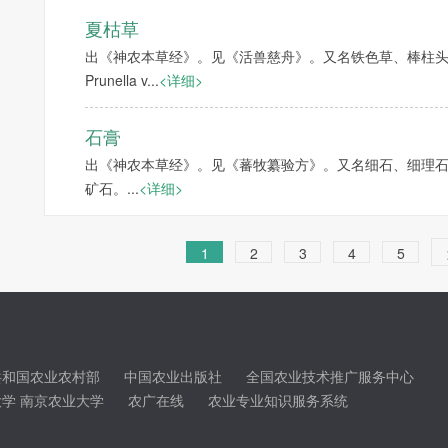
夏枯草
出《神农本草经》。见《活兽慈舟》。又名铁色草、棒柱
Prunella v...
<详细>
石膏
出《神农本草经》。见《蕃牧纂验方》。又名细石、细理石、
矿石。...
<详细>
1
2
3
4
5
共和国农业农村部
中国农业出版社
全国农业技术推广服务中心
大学
南京农业大学
农广在线
农业专业知识服务系统