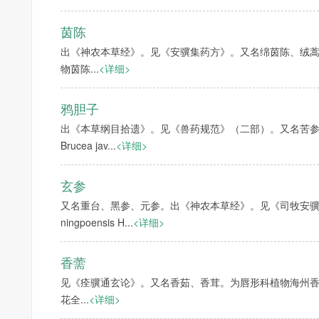
茵陈
出《神农本草经》。见《安骥集药方》。又名绵茵陈、绒
物茵陈...
<详细>
鸦胆子
出《本草纲目拾遗》。见《兽药规范》（二部）。又名苦
Brucea jav...
<详细>
玄参
又名重台、黑参、元参。出《神农本草经》。见《司牧安骥集》。
ningpoensis H...
<详细>
香薷
见《痊骥通玄论》。又名香茹、香茸。为唇形科植物海州香薷Elsholtzi
花全...
<详细>