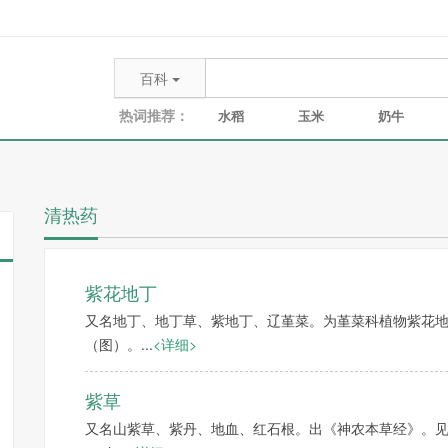
百科
热词推荐：
水稻
玉米
奶牛
清热药
紫花地丁
又名地丁、地丁草、紫地丁、辽堇菜。为堇菜科植物紫花地丁Viola
（图）。...
<详细>
紫草
又名山紫草、紫丹、地血、红石根。出《神农本草经》。见《