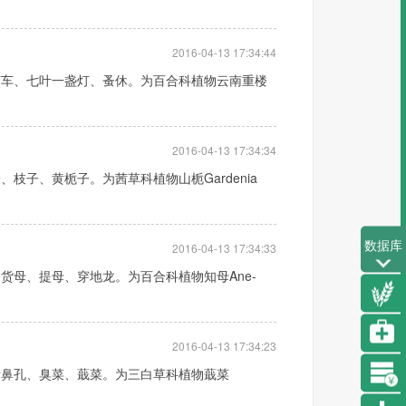
2016-04-13 17:34:44
河车、七叶一盏灯、蚤休。为百合科植物云南重楼
2016-04-13 17:34:34
谭 琦
子、黄栀子。为茜草科植物山栀Gardenia
现任上海市农业科学院副院
长，兼任世界食用菌生物学
与产品学会副主席，国际蘑
数据库
菇学会理...
2016-04-13 17:34:33
详细
货母、提母、穿地龙。为百合科植物知母Ane-
2016-04-13 17:34:23
猪鼻孔、臭菜、蕺菜。为三白草科植物蕺菜