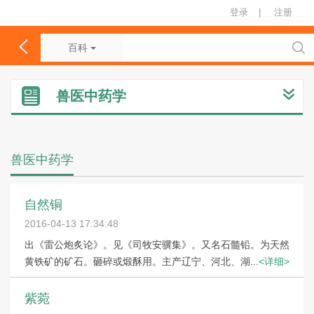
登录
|
注册
百科
兽医中药学
兽医中药学
自然铜
2016-04-13 17:34:48
出《雷公炮炙论》。见《司牧安骥集》。又名石髓铅。为天然
黄铁矿的矿石。砸碎或煅酥用。主产辽宁、河北、湖...
<详细>
紫菀