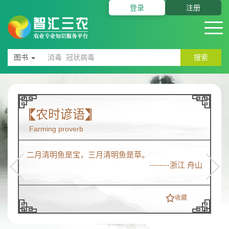
登录
注册
图书
搜索
农时谚语
Farming proverb
二月清明鱼是宝，三月清明鱼是草。
--------浙江 舟山
收藏