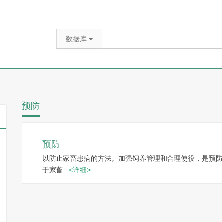
百科
热词推荐：
水稻
玉米
奶牛
预防
预防
以防止家畜患病的方法。加强饲养管理和合理使役，是预
于家畜...
<详细>