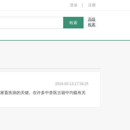
登录
|
注册
高级
检索
消毒
氮肥
冠状病毒
流感
2016-04-13 17:34:25
数据库
防家畜疾病的关键。在许多中兽医古籍中均载有关