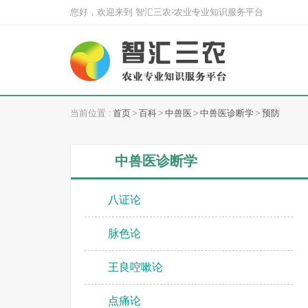
您好，欢迎来到 智汇三农-农业专业知识服务平台
当前位置 :
首页
>
百科
>
中兽医
>
中兽医诊断学
>
预防
中兽医诊断学
八证论
脉色论
王良啌嗽论
点痛论