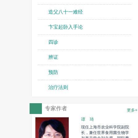
造父八十一难经
卞宝起卧入手论
四诊
辨证
预防
治疗法则
专家作者
+
更多
谭 琦
动物流感、动
现任上海市农业科学院副院
炎、猪链球
长，兼任世界食用菌生物学