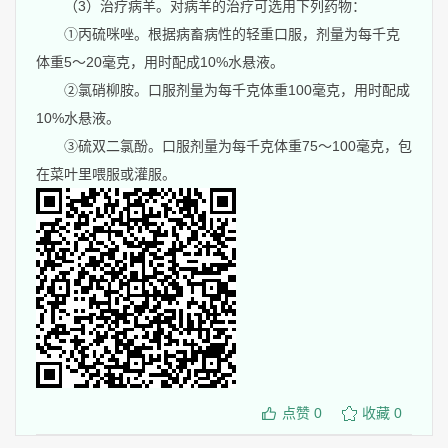
（3）治疗病羊。对病羊的治疗可选用下列药物：
①丙硫咪唑。根据病畜病性的轻重口服，剂量为每千克
体重5～20毫克，用时配成10%水悬液。
②氯硝柳胺。口服剂量为每千克体重100毫克，用时配成
10%水悬液。
③硫双二氯酚。口服剂量为每千克体重75～100毫克，包
在菜叶里喂服或灌服。
点赞
0
收藏
0