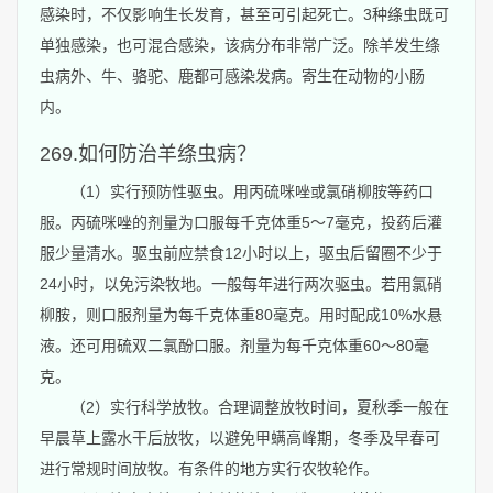
感染时，不仅影响生长发育，甚至可引起死亡。3种绦虫既可
单独感染，也可混合感染，该病分布非常广泛。除羊发生绦
虫病外、牛、骆驼、鹿都可感染发病。寄生在动物的小肠
内。
269.如何防治羊绦虫病？
（1）实行预防性驱虫。用丙硫咪唑或氯硝柳胺等药口
服。丙硫咪唑的剂量为口服每千克体重5～7毫克，投药后灌
服少量清水。驱虫前应禁食12小时以上，驱虫后留圈不少于
24小时，以免污染牧地。一般每年进行两次驱虫。若用氯硝
柳胺，则口服剂量为每千克体重80毫克。用时配成10%水悬
液。还可用硫双二氯酚口服。剂量为每千克体重60～80毫
克。
（2）实行科学放牧。合理调整放牧时间，夏秋季一般在
早晨草上露水干后放牧，以避免甲螨高峰期，冬季及早春可
进行常规时间放牧。有条件的地方实行农牧轮作。