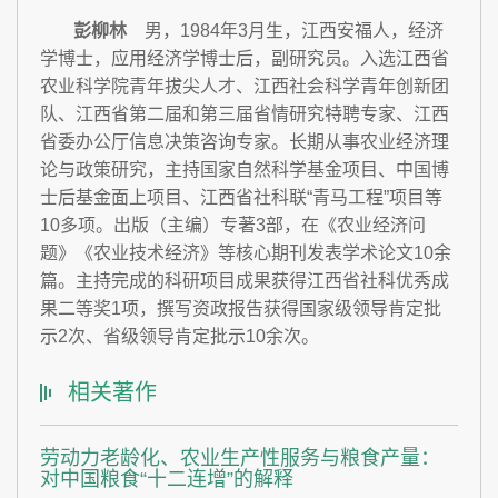
彭柳林
男，1984年3月生，江西安福人，经济
民族
毕业院校
学博士，应用经济学博士后，副研究员。入选江西省
出生日期
农业科学院青年拔尖人才、江西社会科学青年创新团
工作单位
队、江西省第二届和第三届省情研究特聘专家、江西
出生地
省委办公厅信息决策咨询专家。长期从事农业经济理
职务
论与政策研究，主持国家自然科学基金项目、中国博
士后基金面上项目、江西省社科联“青马工程”项目等
10多项。出版（主编）专著3部，在《农业经济问
题》《农业技术经济》等核心期刊发表学术论文10余
篇。主持完成的科研项目成果获得江西省社科优秀成
果二等奖1项，撰写资政报告获得国家级领导肯定批
示2次、省级领导肯定批示10余次。
相关著作
劳动力老龄化、农业生产性服务与粮食产量：
对中国粮食“十二连增”的解释