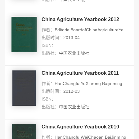
China Agriculture Yearbook 2012
作者：
EditorialBoardofChinaAgricultureYearbook HanChangfu YuXinrong
出版时间：
2013-04
ISBN：
出版社：
中国农业出版社
China Agriculture Yearbook 2011
作者：
HanChangfu YuXinrong Baijinming
出版时间：
2012-03
ISBN：
出版社：
中国农业出版社
China Agriculture Yearbook 2010
作者：
HanChangfu WeiChaoan BaiJinming