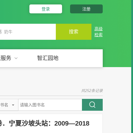
登录
注册
高级
搜索
检索
版服务
智汇园地
共252条记录
书名
宁夏沙坡头站：2009―2018