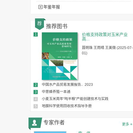
年鉴年报
荐
推荐图书
价格支持政策对玉米产业
1
高...
聂明珠 王雨晴 王美微 (2025-07-
01)
中国水产品贸易发展报告．2023
2
中意蜂养殖一本通
3
小麦玉米周年“吨半粮”产能创建技术与实践
4
地膜科学使用回收技术指导手册
5
专家作者
+
更多