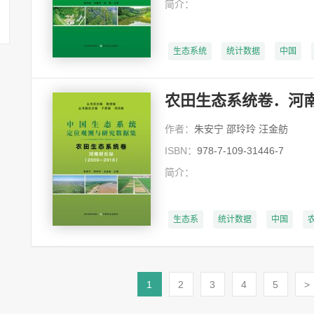
简介：
生态系统
统计数据
中国
农田生态系统卷．河南封
作者：
朱安宁 邵玲玲 汪金舫
ISBN：
978-7-109-31446-7
简介：
生态系
统计数据
中国
1
2
3
4
5
>