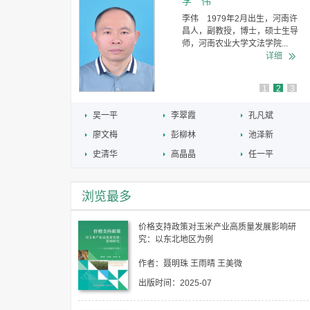
李 伟
农业大学经济
李伟 1979年2月出生，河南许
济系教授、博士
昌人，副教授，博士，硕士生导
日本国立...
师，河南农业大学文法学院...
详细
详细
1
2
3
吴一平
李翠霞
孔凡斌
廖文梅
彭柳林
池泽新
史清华
高晶晶
任一平
浏览最多
价格支持政策对玉米产业高质量发展影响研
究：以东北地区为例
作者：聂明珠 王雨晴 王美微
出版时间：2025-07