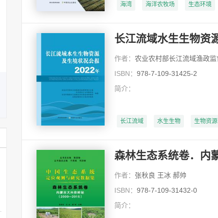
关信平
海湾
海洋农牧场
生态环境
关信平 博士，南开大学社会建
设与管理研究院院长，社会工作
与社会政策系教授，博士生...
长江流域水生生物资源
详细
作者：
农业农村部长江流域渔政监督管理办公室 水利部长江水利委员会 生态环境部长江流域生态环境监督
ISBN：
978-7-109-31425-2
简介：
长江流域
水生生物
生物资源
森林生态系统卷．内蒙古
作者：
张秋良 王冰 郝帅
ISBN：
978-7-109-31432-0
简介：