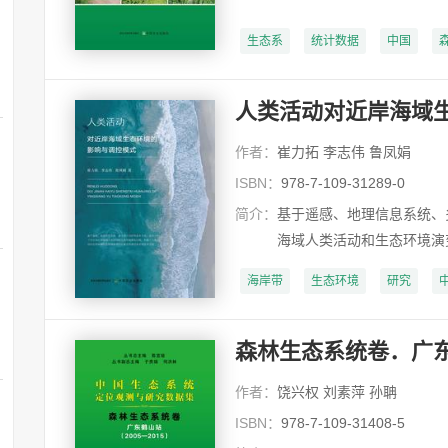
生态系
统计数据
中国
人类活动对近岸海域
作者：
崔力拓 李志伟 鲁凤娟
ISBN：
978-7-109-31289-0
简介：
基于遥感、地理信息系统、
海域人类活动和生态环境演
海岸带
生态环境
研究
森林生态系统卷．广东鹤
作者：
饶兴权 刘素萍 孙聃
ISBN：
978-7-109-31408-5