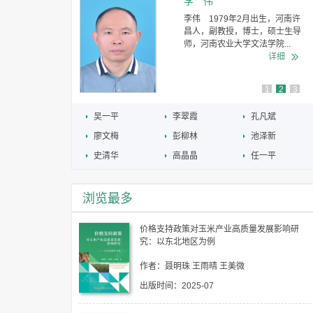
李 伟
农业大学经济
李伟 1979年2月出生，河南许
济系教授、博士
昌人，副教授，博士，硕士生导
日本国立...
师，河南农业大学文法学院...
详细
详细
1
2
3
吴一平
李翠霞
孔凡斌
廖文梅
彭柳林
池泽新
史清华
高晶晶
任一平
浏览最多
价格支持政策对玉米产业高质量发展影响研
究：以东北地区为例
作者：聂明珠 王雨晴 王美微
出版时间：2025-07