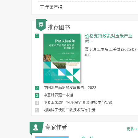
年鉴年报
荐
推荐图书
价格支持政策对玉米产业
1
高...
聂明珠 王雨晴 王美微 (2025-07-
01)
中国水产品贸易发展报告．2023
2
中意蜂养殖一本通
3
小麦玉米周年“吨半粮”产能创建技术与实践
4
地膜科学使用回收技术指导手册
5
专家作者
+
更多