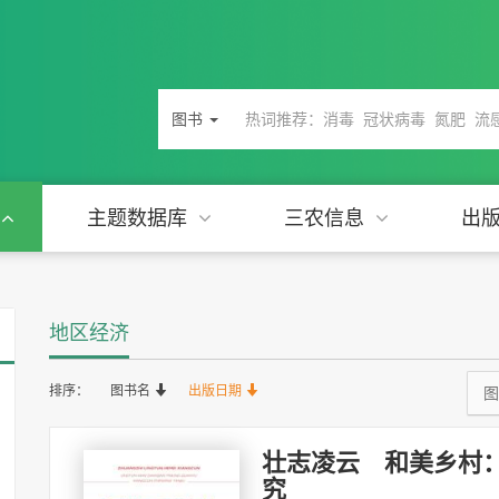
图书
主题数据库
三农信息
出
地区经济
排序：
图书名
出版日期
图
壮志凌云 和美乡村
究