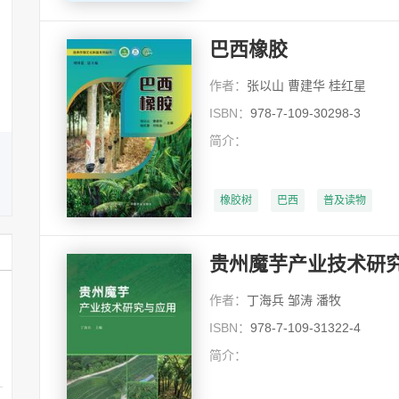
关信平
关信平 博士，南开大学社会建
设与管理研究院院长，社会工作
巴西橡胶
与社会政策系教授，博士生...
详细
作者：
张以山 曹建华 桂红星
ISBN：
978-7-109-30298-3
简介：
橡胶树
巴西
普及读物
贵州魔芋产业技术研
作者：
丁海兵 邹涛 潘牧
ISBN：
978-7-109-31322-4
简介：