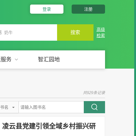
登录
注册
高级
搜索
检索
版服务
智汇园地
共929条记录
书名
：凌云县党建引领全域乡村振兴研