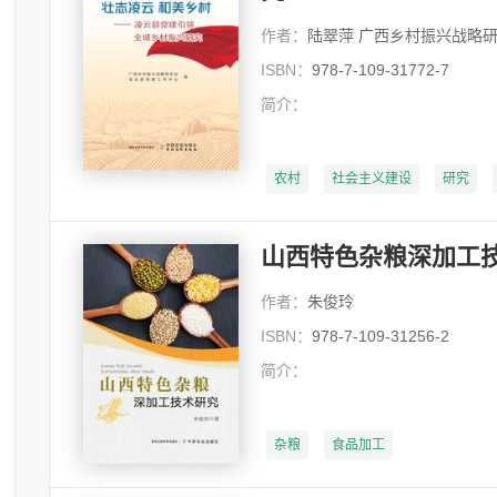
作者：
陆翠萍 广西乡村振兴战略研究会 凌云县党建工
ISBN：
978-7-109-31772-7
简介：
农村
社会主义建设
研究
山西特色杂粮深加工
作者：
朱俊玲
ISBN：
978-7-109-31256-2
简介：
杂粮
食品加工