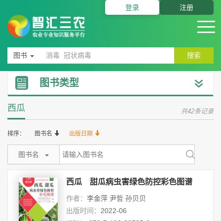
登录
注册
图书
搜索
图书类型
西瓜
共42条记录
排序：
图书名
出版日期
图书名
西瓜 甜瓜病虫害绿色防控彩色图谱
作者：
李金萍 尹哲 孙贝贝
出版时间：
2022-06