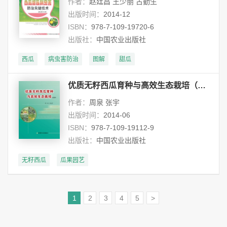
作者：
赵廷昌 王少丽 古勤生
出版时间：
2014-12
ISBN：
978-7-109-19720-6
出版社：
中国农业出版社
西瓜
病虫害防治
图解
甜瓜
优质无籽西瓜育种与高效生态栽培（彩图本）
作者：
周泉 张宇
出版时间：
2014-06
ISBN：
978-7-109-19112-9
出版社：
中国农业出版社
无籽西瓜
瓜果园艺
1
2
3
4
5
>