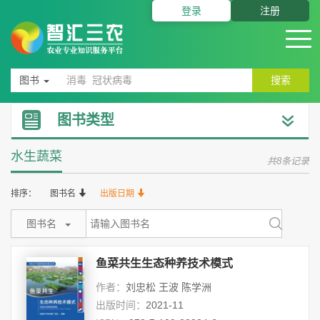
登录
注册
图书
搜索
图书类型
水生蔬菜
共8条记录
排序：
图书名
出版日期
图书名
鱼菜共生生态种养技术模式
作者：
刘忠松 王波 陈学洲
出版时间：
2021-11