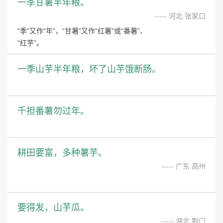
一季甘薯半年粮。
----- 河北 张家口
“季”又作“年”，“甘薯”又作“红薯”或“番薯”、
“红芋”。
一季山芋半年粮，坏了山芋饿断肠。
千担番薯勿过年。
耕田要富，多种薯芋。
----- 广东 高州
要得发，山芋瓜。
----- 湖北 荆门