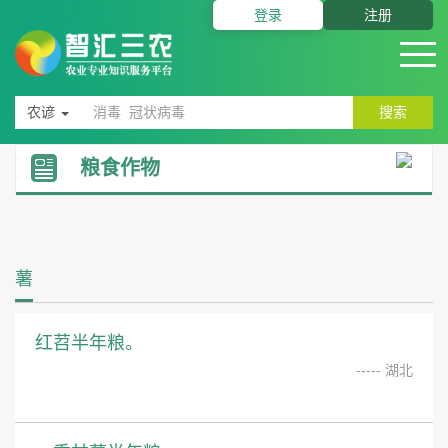
登录
注册
农谚
搜索
粮食作物
薯
红苕半年粮。
----- 湖北