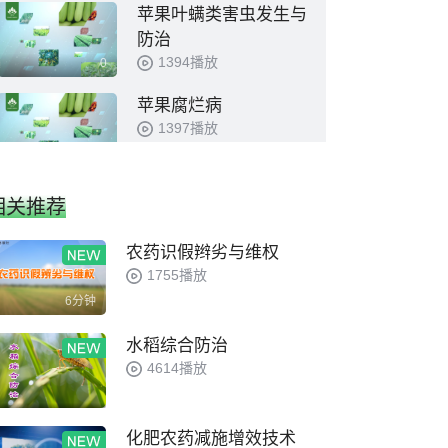
苹果叶螨类害虫发生与
防治
1394播放
0
苹果腐烂病
1397播放
0
苹果根腐病及白绢病
相关推荐
1271播放
0
农药识假辫劣与维权
1755播放
苹果褐斑病和炭疽病
6分钟
1330播放
0
水稻综合防治
4614播放
苹果斑点落叶病
1233播放
0
化肥农药减施增效技术