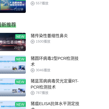
557播放
苹果轮纹病和花叶病
73分钟
1563播放
0
最新推荐
猪传染性萎缩性鼻炎
1500播放
20分钟
猪圆环病毒2型PCR检测技
术
3046播放
22分钟
猪蓝耳病病毒荧光定量RT-
PCR检测技术
787播放
16分钟
猪瘟ELISA抗体水平测定技