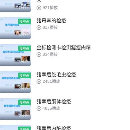
术
921播放
17分钟
猪丹毒的检疫
817播放
6分钟
金标检测卡检测猪瘦肉精
834播放
4分钟
猪宰后旋毛虫检疫
2451播放
2分钟
猪宰后胴体检疫
4835播放
2分钟
猪宰后内脏检疫