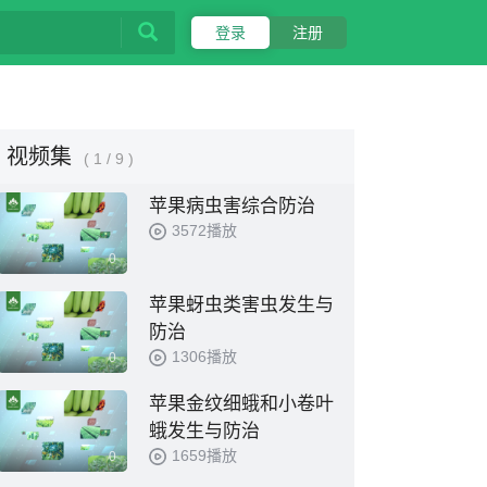
登录
注册
视频集
( 1 / 9 )
苹果病虫害综合防治
3572播放
0
苹果蚜虫类害虫发生与
防治
1306播放
0
苹果金纹细蛾和小卷叶
蛾发生与防治
1659播放
0