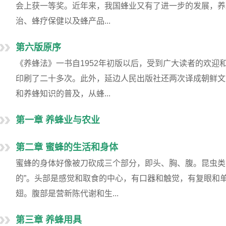
会上获一等奖。近年来，我国蜂业又有了进一步的发展，养
治、蜂疗保健以及蜂产品...
第六版原序
《养蜂法》一书自1952年初版以后，受到广大读者的欢迎
印刷了二十多次。此外，延边人民出版社还两次译成朝鲜文
和养蜂知识的普及，从蜂...
第一章 养蜂业与农业
第二章 蜜蜂的生活和身体
蜜蜂的身体好像被刀砍成三个部分，即头、胸、腹。昆虫类的拉丁
的”。头部是感觉和取食的中心，有口器和触觉，有复眼和
翅。腹部是营新陈代谢和生...
第三章 养蜂用具