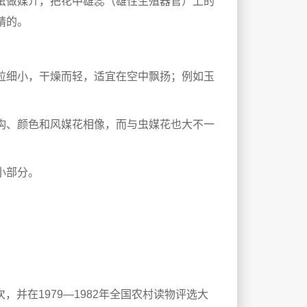
虫做媒介，把花中雄蕊（雄性生殖器官）上的
精的。
粒细小，干燥而轻，适宜在空中飘扬；例如玉
构、颜色和风媒花相像，而与虫媒花也大不一
小部分。
并在1979—1982年全国农村读物评选大