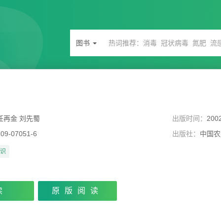
图书
任再金 刘先蜀
出版时间：
200
109-07051-6
出版社：
中国农
识
读
原版阅读