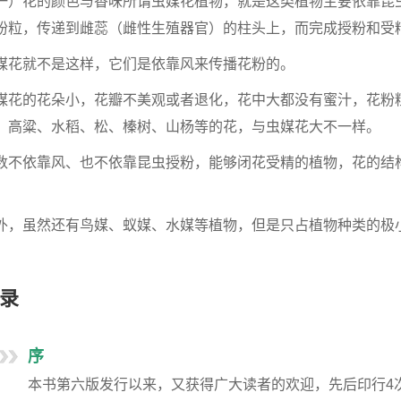
一）花的颜色与香味所谓虫媒花植物，就是这类植物主要依靠昆
粉粒，传递到雌蕊（雌性生殖器官）的柱头上，而完成授粉和受
媒花就不是这样，它们是依靠风来传播花粉的。
媒花的花朵小，花瓣不美观或者退化，花中大都没有蜜汁，花粉
、高粱、水稻、松、榛树、山杨等的花，与虫媒花大不一样。
数不依靠风、也不依靠昆虫授粉，能够闭花受精的植物，花的结
。
外，虽然还有鸟媒、蚁媒、水媒等植物，但是只占植物种类的极
。
录
序
本书第六版发行以来，又获得广大读者的欢迎，先后印行4次，