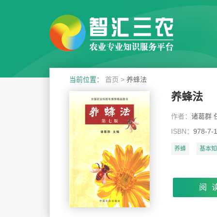
当前位置：
首页
>
养蜂法
养蜂法
作者：
诸葛群 
ISBN：
978-7-
养蜂
基本知
阅