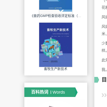
（
花
《兽药GMP检查验收评定标准（2020年修订）》指南．生物制品分册
风
风
米
少
样
此
畜牧生产新技术
我
目
百科热词
Words