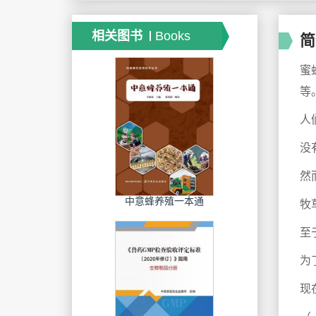
相关图书
Books
简
蜜
等
人
没
然
中意蜂养殖一本通
牧
至
为
现