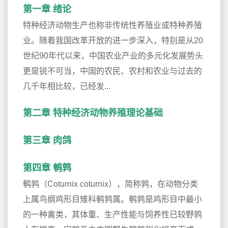
第一章 绪论
特种经济动物生产也称非传统性养殖业或特种养殖
业。随着我国改革开放的进一步深入，特别是从20
世纪90年代以来，中国农业产业的多元化发展势头
更是锐不可当，中国的农民、农村和农业与过去的
几千年相比较，已经发...
第二章 特种经济动物养殖理论基础
第三章 肉鸽
第四章 鹌鹑
鹌鹑（Coturnix coturnix），简称鹑，在动物分类
上属鸟纲鸡形目雉科鹌鹑属。鹌鹑是鸡形目中最小
的一种禽类，其体重、生产性能与饲养性已较野鹑