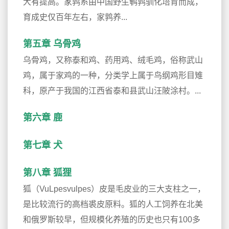
大有提高。家鹑系由中国野生鹌鹑驯化培育而成，
育成史仅百年左右，家鹑养...
第五章 乌骨鸡
乌骨鸡，又称泰和鸡、药用鸡、绒毛鸡，俗称武山
鸡，属于家鸡的一种，分类学上属于鸟纲鸡形目雉
科，原产于我国的江西省泰和县武山汪陂涂村。...
第六章 鹿
第七章 犬
第八章 狐狸
狐（VuLpesvulpes）皮是毛皮业的三大支柱之一，
是比较流行的高档裘皮原料。狐的人工饲养在北美
和俄罗斯较早，但规模化养殖的历史也只有100多