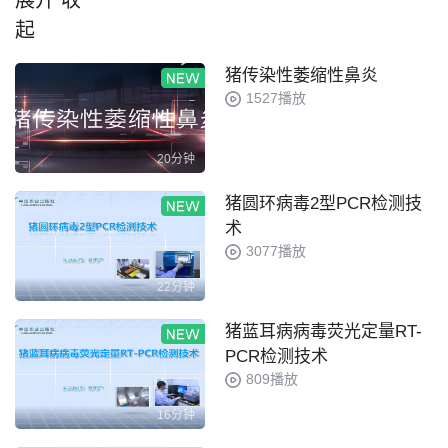
展开
收
起
猪传染性萎缩性鼻炎
1527播放
20分钟
猪圆环病毒2型PCR检测技
术
3077播放
22分钟
猪蓝耳病病毒荧光定量RT-
PCR检测技术
809播放
16分钟