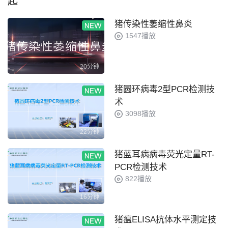
起
猪传染性萎缩性鼻炎
1547播放
20分钟
猪圆环病毒2型PCR检测技
术
3098播放
22分钟
猪蓝耳病病毒荧光定量RT-
PCR检测技术
822播放
16分钟
猪瘟ELISA抗体水平测定技