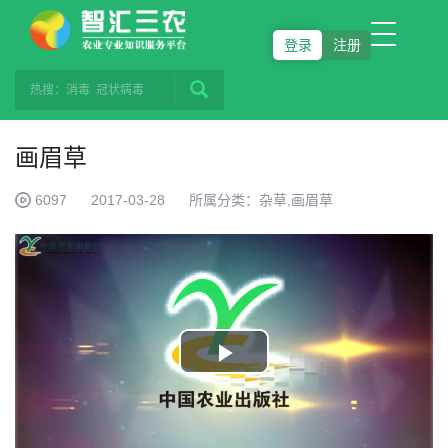
登录
注册
画眉草
6097
2017-03-28
所属分类：杂草,画眉草
Play
Video