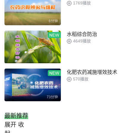
1769播放
6分钟
水稻综合防治
4649播放
化肥农药减施增效技术
570播放
73分钟
最新推荐
展开
收