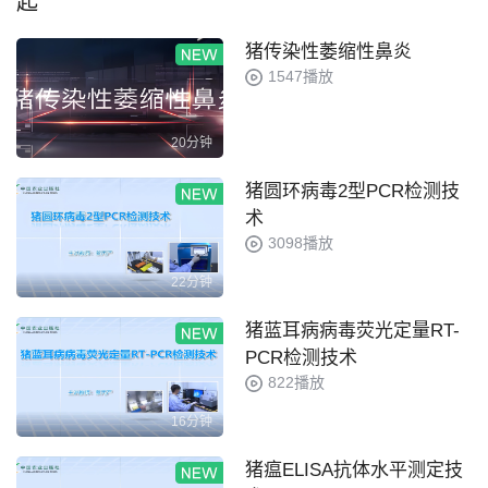
起
猪传染性萎缩性鼻炎
1547播放
20分钟
猪圆环病毒2型PCR检测技
术
3098播放
22分钟
猪蓝耳病病毒荧光定量RT-
PCR检测技术
822播放
16分钟
猪瘟ELISA抗体水平测定技