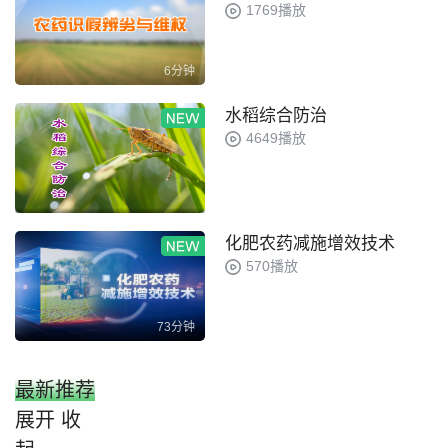
1769播放
6分钟
水稻综合防治
4649播放
化肥农药减施增效技术
570播放
73分钟
最新推荐
展开
收