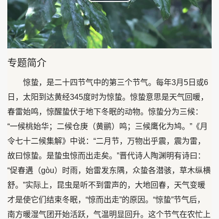
Play
Video
专题简介
惊蛰，是二十四节气中的第三个节气。每年3月5日或6
日，太阳到达黄经345度时为惊蛰。惊蛰意思是天气回暖，
春雷始鸣，惊醒蛰伏于地下冬眠的动物。惊蛰分为三候：
“一候桃始华；二候仓庚（黄鹂）鸣；三候鹰化为鸠。”《月
令七十二候集解》中说：“二月节，万物出乎震，震为雷，
故曰惊蛰。是蛰虫惊而出走矣。”晋代诗人陶渊明有诗曰：
“促春遘（gòu）时雨，始雷发东隅，众蛰各潜骇，草木纵横
舒。”实际上，昆虫是听不到雷声的，大地回春，天气变暖
才是使它们结束冬眠，“惊而出走”的原因。“惊蛰”节气后，
南方暖湿气团开始活跃，气温明显回升。这个节气在农忙上