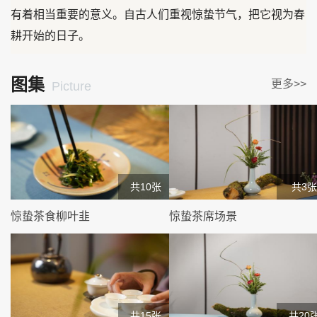
有着相当重要的意义。自古人们重视惊蛰节气，把它视为春
耕开始的日子。
图集
更多>>
Picture
共10张
共3张
惊蛰茶食柳叶韭
惊蛰茶席场景
共15张
共20