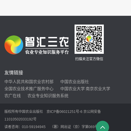
上旬开采，标准为一芽一叶或一芽二叶初展，鲜叶炒制为
杀青、揉捻、闷堆、初烘和闷烘五道工序。杀青时锅温为
160℃左右，投叶量1～1.25千克，要求杀匀杀透。杀青后
期，待叶质柔软、叶色暗绿时，降低锅温，改为滚炒、揉
捻。炒到茶叶初具条形，减重50～55%时起锅，进行闷
堆。方法是将揉捻叶一层一层摊在竹扁上，厚约20厘米，
上盖
扫描关注官方微信
友情链接
中华人民共和国农业农村部
中国农业出版社
全国农业技术推广服务中心
中国农业大学
南京农业大学
农广在线
农业专业知识服务系统
版权所有中国农业出版社
京ICP备06021251号-6
京公网安备
11010502033192号
读者咨询：010-59194945 （署）网出证（京）字第069号