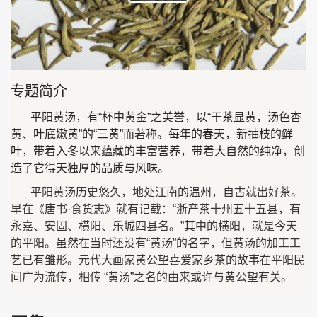
Play
Video
专题简介
平阳黄汤，有“杯中黄金”之美誉，以“干茶显黄，汤色杏
黄、叶底嫩黄”的“三黄”而著称。每年的春天，新抽枝的鲜
叶，带着入冬以来蕴藏的丰富营养，带着大自然的纯净，创
造了它得天独厚的品质与风味。
平阳黄汤历史悠久，地处江南的温州，自古就出好茶。
早在《唐书·食货志》就有记载：“浙产茶十州五十五县，有
永嘉、安固、横阳、乐城四县名。”其中的横阳，就是今天
的平阳。虽然在当时还没有“黄汤”的名字，但黄汤的加工工
艺已有雏形。元代大画家黄公望喜爱家乡茶的故事在平阳民
间广为流传，相传 “黄汤”之名的由来或许与黄公望有关。