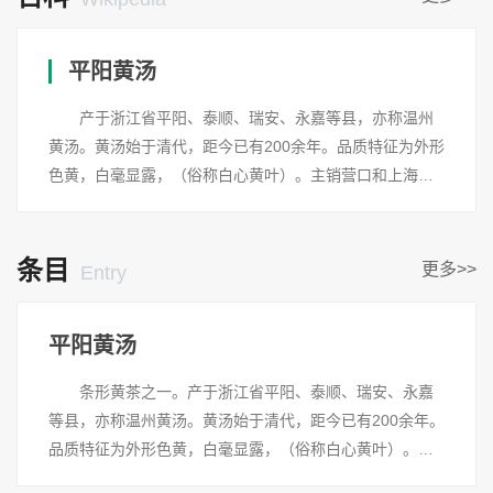
平阳黄汤
产于浙江省平阳、泰顺、瑞安、永嘉等县，亦称温州
黄汤。黄汤始于清代，距今已有200余年。品质特征为外形
色黄，白毫显露，（俗称白心黄叶）。主销营口和上海、
天津、北京等大城市，高级茶多在每年4月上旬开采，标准
为一芽一叶或一芽二叶初展，鲜叶炒制为杀青、揉捻、闷
堆、初烘和闷烘五道工序。杀青时锅温为160℃左右，投叶
条目
更多>>
Entry
量1～1.25千克，要求杀匀杀透。
平阳黄汤
条形黄茶之一。产于浙江省平阳、泰顺、瑞安、永嘉
等县，亦称温州黄汤。黄汤始于清代，距今已有200余年。
品质特征为外形色黄，白毫显露，（俗称白心黄叶）。主
销营口和上海、天津、北京等大城市，高级茶多在每年4月