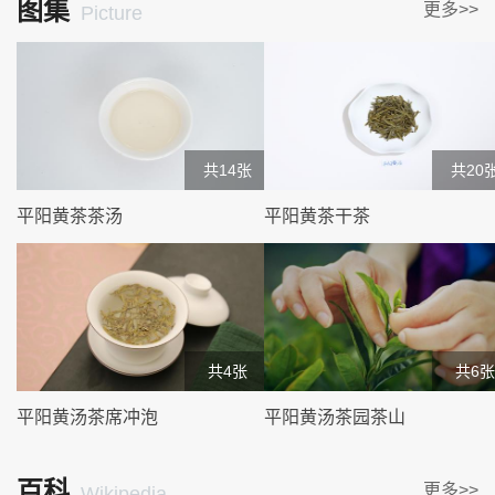
图集
更多>>
Picture
共14张
共20
平阳黄茶茶汤
平阳黄茶干茶
共4张
共6张
平阳黄汤茶席冲泡
平阳黄汤茶园茶山
百科
更多>>
Wikipedia