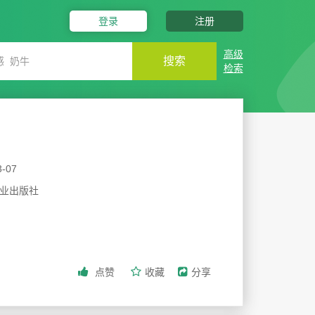
登录
注册
高级
搜索
检索
3-07
业出版社
点赞
收藏
分享