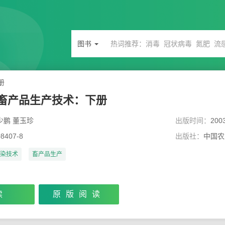
图书
册
畜产品生产技术：下册
少鹏 董玉珍
出版时间：
200
08407-8
出版社：
中国农
染技术
畜产品生产
读
原版阅读