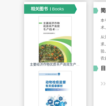
相关图书
Books
简
本
术
从
求
验
农
主要经济作物优质丰产高效生产技术．三
目