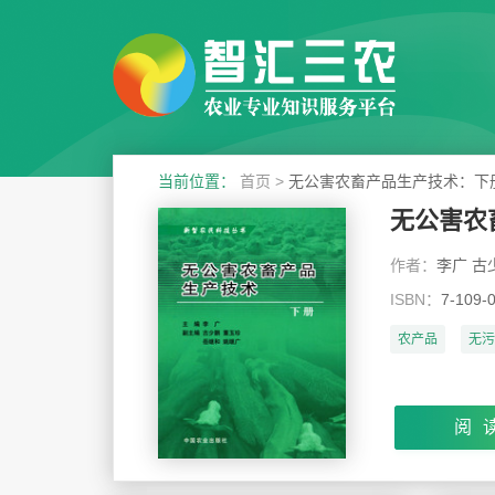
当前位置：
首页
>
无公害农畜产品生产技术：下
无公害农
作者：
李广 古
ISBN：
7-109-
农产品
无污
阅