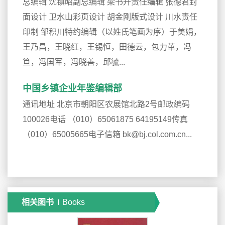
总编辑 沈镇昭副总编辑 梁书升责任编辑 张德君封
面设计 卫水山彩页设计 胡金刚版式设计 川水责任
印制 邹积川特约编辑（以姓氏笔画为序）于美娟，
王乃昌，王晓红，王锡恒，田德云，包力革，冯
笪，冯国军，冯晓善，邱毓...
中国乡镇企业年鉴编辑部
通讯地址 北京市朝阳区农展馆北路2号邮政编码
100026电话 （010）65061875 64195149传真
（010）65005665电子信箱 bk@bj.col.com.cn...
相关图书
Books