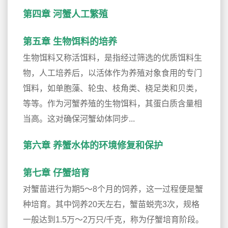
第四章 河蟹人工繁殖
第五章 生物饵料的培养
生物饵料又称活饵料，是指经过筛选的优质饵料生
物，人工培养后，以活体作为养殖对象食用的专门
饵料，如单胞藻、轮虫、枝角类、桡足类和贝类，
等等。作为河蟹养殖的生物饵料，其蛋白质含量相
当高。这对确保河蟹幼体同步...
第六章 养蟹水体的环境修复和保护
第七章 仔蟹培育
对蟹苗进行为期5～8个月的饲养，这一过程便是蟹
种培育。其中饲养20天左右，蟹苗蜕壳3次，规格
一般达到1.5万～2万只/千克，称为仔蟹培育阶段。