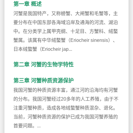
第一章 概述
河蟹是我国特产，又称螃蟹、大闸蟹和毛蟹等，主
要分布在中国东部各海域沿岸及通海的河流、湖泊
中。在分类学上属甲壳纲、十足目、方蟹科、绒螯
蟹属。该属有中华绒螯蟹（Eriocheir sinensis）、
日本绒螯蟹（Eriocheir jap...
第二章 河蟹的生物学特性
第三章 河蟹种质资源保护
我国河蟹的种质资源丰富，通江河的沿海均有河蟹
的分布。我国河蟹经过20多年的人工养殖，由于不
注重河蟹种质，造成各地绒螯蟹种质混杂、退化。
当前，河蟹种质资源的保护已成为我国河蟹养殖的
首要问题。...