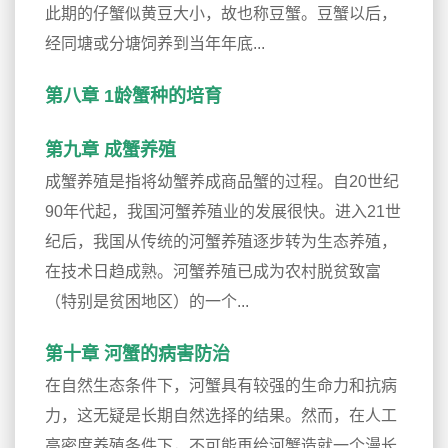
此期的仔蟹似黄豆大小，故也称豆蟹。豆蟹以后，
经同塘或分塘饲养到当年年底...
第八章 1龄蟹种的培育
第九章 成蟹养殖
成蟹养殖是指将幼蟹养成商品蟹的过程。自20世纪
90年代起，我国河蟹养殖业的发展很快。进入21世
纪后，我国从传统的河蟹养殖逐步转为生态养殖，
在技术日趋成熟。河蟹养殖已成为农村脱贫致富
（特别是贫困地区）的一个...
第十章 河蟹的病害防治
在自然生态条件下，河蟹具有较强的生命力和抗病
力，这无疑是长期自然选择的结果。然而，在人工
高密度养殖条件下，不可能再给河蟹造就一个漫长