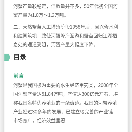
河蟹产量较稳定，但数量并不多，50年代初全国河
蟹产量为1.0万～1.2万吨。
二、天然蟹苗人工增殖阶段1958年后，因兴修水利
和建闸筑坝，致使河蟹降海洄游和蟹苗回归江湖栖
息处的通道受阻，河蟹产量大幅度下降。
目录
前言
河蟹是我国极为重要的水生经济甲壳类，2008年全
国河蟹产量达51.84万吨，产值达300亿元左右，堪
称我国名特优养殖业的一朵奇葩。我国的河蟹养殖
产业经过30多年的发展，已建立较完善的产业链，
市场宽广，经济效益显著...