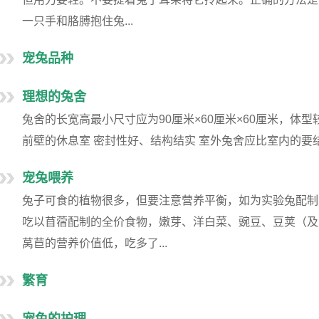
一只手和胳膊抱住兔...
宠兔品种
理想的兔舍
兔舍的长宽高最小尺寸应为90厘米×60厘米×60厘米，体
前壁的休息室 密封性好、结构结实 室外兔舍应比室内的要结实
宠兔喂养
兔子可食的植物很多，但要注意营养平衡，如为实验兔配制
吃以苜蓿配制的全价食物，嫩芽、洋白菜、豌豆、豆荚（及
莴苣的营养价值低，吃多了...
繁育