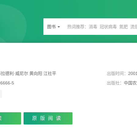
图书
拉德利·威尼尔 黄向阳 江社平
出版时间：
200
06666-5
出版社：
中国农
读
原版阅读