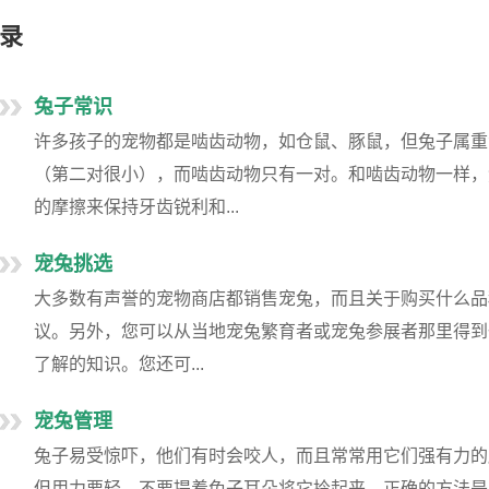
录
兔子常识
许多孩子的宠物都是啮齿动物，如仓鼠、豚鼠，但兔子属重
（第二对很小），而啮齿动物只有一对。和啮齿动物一样，
的摩擦来保持牙齿锐利和...
宠兔挑选
大多数有声誉的宠物商店都销售宠兔，而且关于购买什么品
议。另外，您可以从当地宠兔繁育者或宠兔参展者那里得到
了解的知识。您还可...
宠兔管理
兔子易受惊吓，他们有时会咬人，而且常常用它们强有力的
但用力要轻。不要提着兔子耳朵将它拎起来。正确的方法是