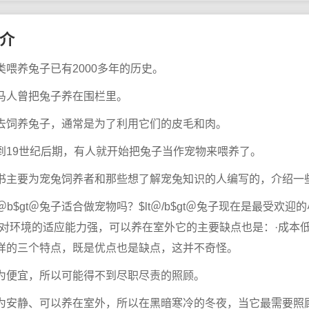
介
类喂养兔子已有2000多年的历史。
马人曾把兔子养在围栏里。
去饲养兔子，通常是为了利用它们的皮毛和肉。
到19世纪后期，有人就开始把兔子当作宠物来喂养了。
书主要为宠兔饲养者和那些想了解宠兔知识的人编写的，介绍一
lt＠b$gt＠兔子适合做宠物吗？$lt＠/b$gt＠兔子现在是最受
·对环境的适应能力强，可以养在室外它的主要缺点也是：·成本低
样的三个特点，既是优点也是缺点，这并不奇怪。
为便宜，所以可能得不到尽职尽责的照顾。
为安静、可以养在室外，所以在黑暗寒冷的冬夜，当它最需要照