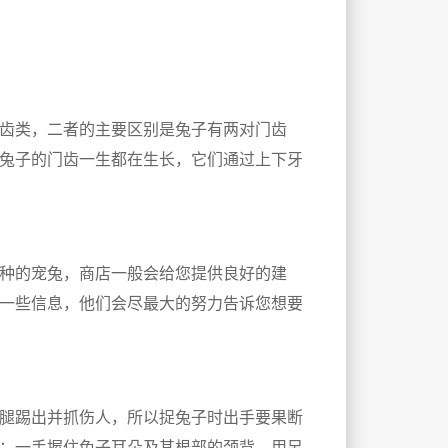
齿类，二者的主要区别是兔子有两对门齿
兔子的门齿一生都在生长，它们通过上下牙
种的宠兔，商店一般会给您提供良好的建
一些信息，他们会尽最大的努力告诉您想要
腿踢出并抓伤人，所以捉兔子时出手要果断
：一手握住兔子耳朵及其根部的颈背，用另