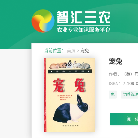
当前位置：
首页
>
宠兔
宠兔
作者：
（英）布
ISBN：
7-109-
兔
饲养管理
阅