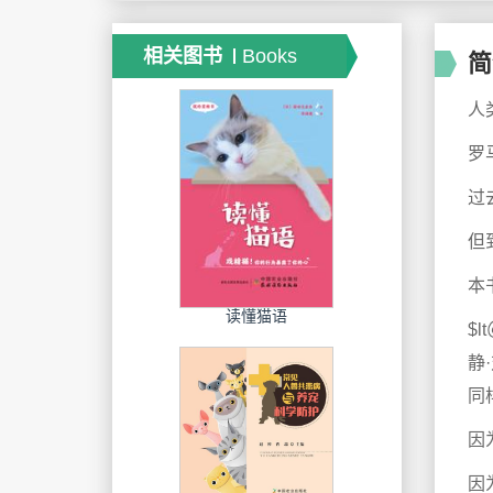
相关图书
Books
简
人
罗
过
但
本
读懂猫语
$
静
同
因
因