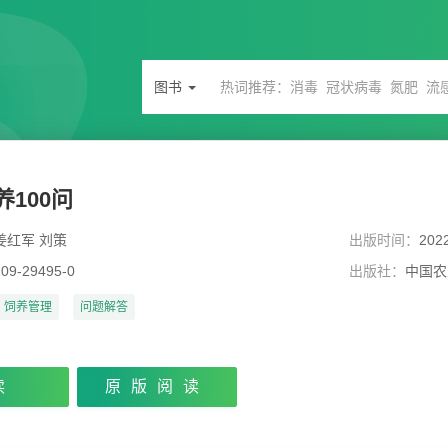
图书
100问
姜红军 刘策
出版时间：
202
109-29495-0
出版社：
中国农
饲养管理
问题解答
读
原版阅读