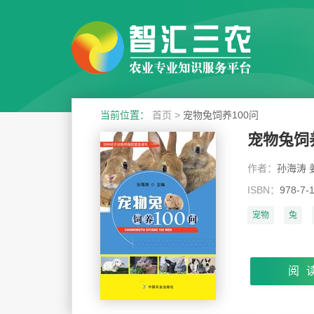
当前位置：
首页
>
宠物兔饲养100问
宠物兔饲养
作者：
孙海涛 
ISBN：
978-7-
宠物
兔
阅