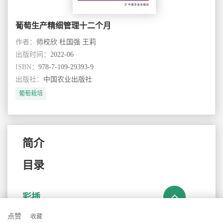
葡萄生产精细管理十二个月
作者：
师校欣 杜国强 王莉
出版时间：
2022-06
ISBN：
978-7-109-29393-9
出版社：
中国农业出版社
葡萄栽培
简介
目录
彩插
原版阅读
阅读
彩图1 黑芭拉多彩图2 火焰无核彩图3 金星无
点赞
收藏