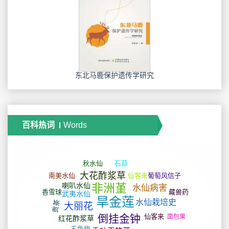
东北马鹿保护遗传学研究
百科热词
Words