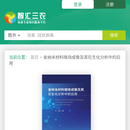
登录
注册
图书
搜索
当前位置：
首页
>
金纳米材料暗场成像及其在生化分析中的应
用