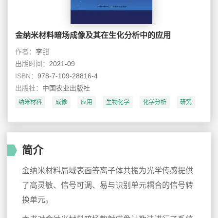
金纳米材料暗场成像及其在生化分析中的应用
作者：
李甜
出版时间：
2021-09
ISBN：
978-7-109-28816-4
出版社：
中国农业出版社
纳米材料
成像
应用
生物化学
化学分析
研究
简介
金纳米材料局域表面等离子体共振为光学传感提供
了高灵敏、信号可调、易与识别单元耦合的信号转
换单元。