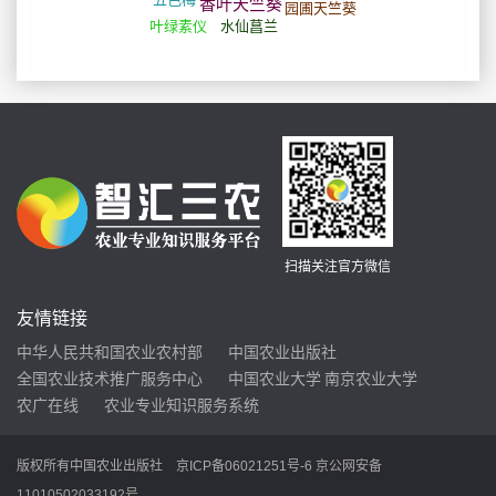
扫描关注官方微信
友情链接
中华人民共和国农业农村部
中国农业出版社
全国农业技术推广服务中心
中国农业大学
南京农业大学
农广在线
农业专业知识服务系统
版权所有中国农业出版社
京ICP备06021251号-6
京公网安备
11010502033192号