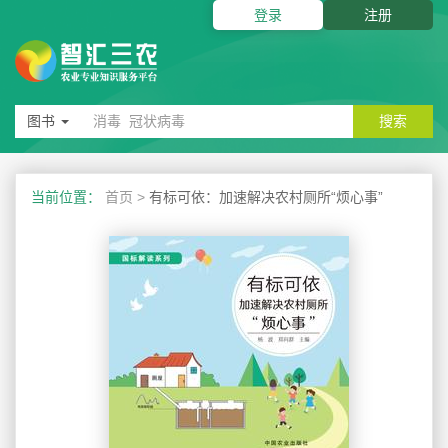
登录
注册
图书
搜索
当前位置：
首页
>
有标可依：加速解决农村厕所“烦心事”