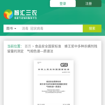
登录
注册
图书
搜索
当前位置：
首页
>
食品安全国家标准 蜂王浆中多种杀螨剂残
留量的测定 气相色谱—质谱法